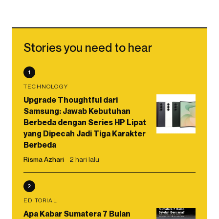
Stories you need to hear
1
TECHNOLOGY
Upgrade Thoughtful dari
Samsung: Jawab Kebutuhan
Berbeda dengan Series HP Lipat
yang Dipecah Jadi Tiga Karakter
Berbeda
Risma Azhari
2 hari lalu
2
EDITORIAL
Apa Kabar Sumatera 7 Bulan