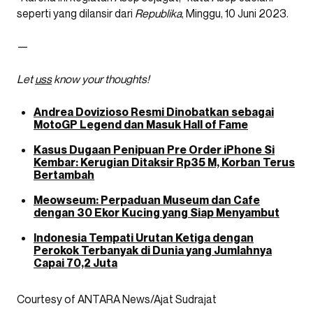
seperti yang dilansir dari
Republika
, Minggu, 10 Juni 2023.
—
Let
uss
know your thoughts!
Andrea Dovizioso Resmi Dinobatkan sebagai
MotoGP Legend dan Masuk Hall of Fame
Kasus Dugaan Penipuan Pre Order iPhone Si
Kembar: Kerugian Ditaksir Rp35 M, Korban Terus
Bertambah
Meowseum: Perpaduan Museum dan Cafe
dengan 30 Ekor Kucing yang Siap Menyambut
Indonesia Tempati Urutan Ketiga dengan
Perokok Terbanyak di Dunia yang Jumlahnya
Capai 70,2 Juta
Courtesy of ANTARA News/Ajat Sudrajat