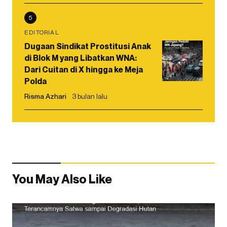
5
EDITORIAL
Dugaan Sindikat Prostitusi Anak
di Blok M yang Libatkan WNA:
Dari Cuitan di X hingga ke Meja
Polda
Risma Azhari
3 bulan lalu
You May Also Like