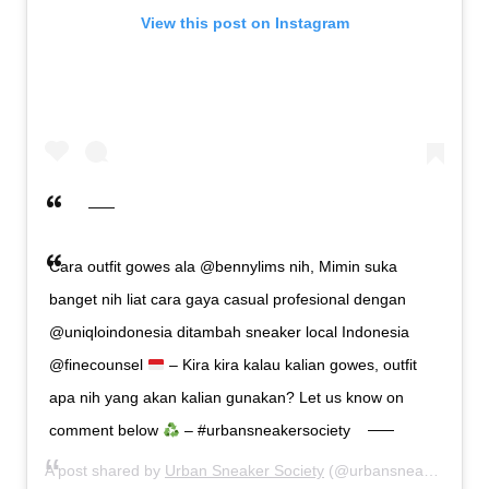
View this post on Instagram
Cara outfit gowes ala @bennylims nih, Mimin suka
banget nih liat cara gaya casual profesional dengan
@uniqloindonesia ditambah sneaker local Indonesia
@finecounsel
– Kira kira kalau kalian gowes, outfit
apa nih yang akan kalian gunakan? Let us know on
comment below
– #urbansneakersociety
A post shared by
Urban Sneaker Society
(@urbansneakersociety) on