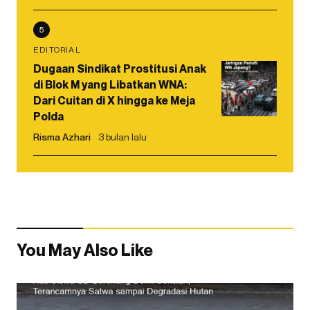
5
EDITORIAL
Dugaan Sindikat Prostitusi Anak
di Blok M yang Libatkan WNA:
Dari Cuitan di X hingga ke Meja
Polda
Risma Azhari
3 bulan lalu
You May Also Like