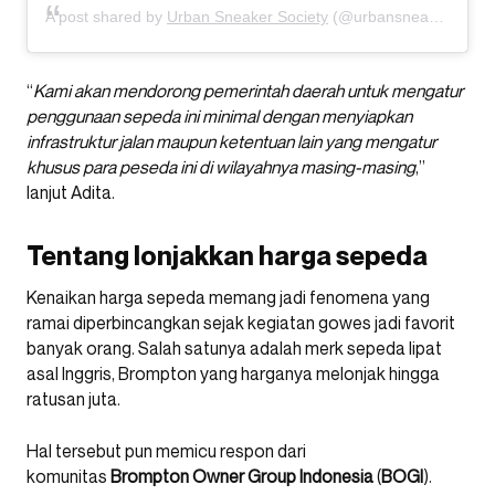
A post shared by
Urban Sneaker Society
(@urbansneakersociety) on
“
Kami akan mendorong pemerintah daerah untuk mengatur
penggunaan sepeda ini minimal dengan menyiapkan
infrastruktur jalan maupun ketentuan lain yang mengatur
khusus para peseda ini di wilayahnya masing-masing
,”
lanjut Adita.
Tentang lonjakkan harga sepeda
Kenaikan harga sepeda memang jadi fenomena yang
ramai diperbincangkan sejak kegiatan gowes jadi favorit
banyak orang. Salah satunya adalah merk sepeda lipat
asal Inggris, Brompton yang harganya melonjak hingga
ratusan juta.
Hal tersebut pun memicu respon dari
komunitas
Brompton Owner Group Indonesia
(
BOGI
).