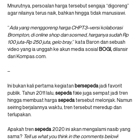
Mnurutnya, persoalan harga tersebut sengaja “digoreng”
agar nilainya terus naik, bahkan hingga tidak manusiawi.
“
Ada yang menggoreng harga CHPT3–versi kolaborasi
Brompton, di online shop dan sosmed, harganya sudah Rp
100 juta-Rp 250 juta, gelo bray
,” kata Baron dan sebuah
video yang ia unggah ke akun media sosial
BOGI,
dilansir
dari Kompas.com.
–
Ini bukan kali pertama kegiatan
bersepeda
jadi favorit
publik. Tahun 2011 lalu,
sepeda
fi
x
ie juga sempat jadi tren
hingga membuat harga
sepeda
tersebut melonjak. Namun
seiring berjalannya waktu, tren tersebut meredup dan
terlupakan.
Apakah tren
sepeda
2020 ini akan mengalami nasib yang
sama?
Tell us what you think in the comments below
!