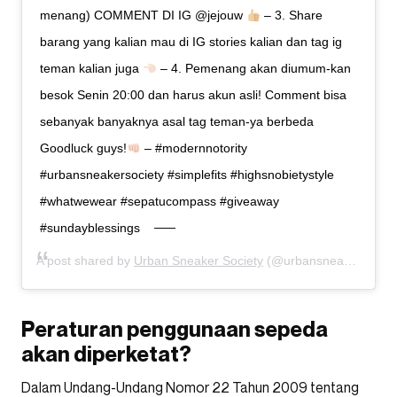
menang) COMMENT DI IG @jejouw
– 3. Share
barang yang kalian mau di IG stories kalian dan tag ig
teman kalian juga
– 4. Pemenang akan diumum-kan
besok Senin 20:00 dan harus akun asli! Comment bisa
sebanyak banyaknya asal tag teman-ya berbeda
Goodluck guys!
– #modernnotority
#urbansneakersociety #simplefits #highsnobietystyle
#whatwewear #sepatucompass #giveaway
#sundayblessings
A post shared by
Urban Sneaker Society
(@urbansneakersociety) on
Peraturan penggunaan sepeda
akan diperketat?
Dalam Undang-Undang Nomor 22 Tahun 2009 tentang