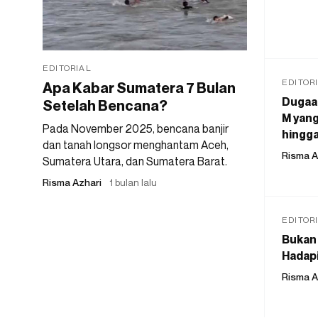
EDITORIAL
EDITOR
Apa Kabar Sumatera 7 Bulan
Dugaan
Setelah Bencana?
M yang
Pada November 2025, bencana banjir
hingga
dan tanah longsor menghantam Aceh,
Risma A
Sumatera Utara, dan Sumatera Barat.
Risma Azhari
1 bulan lalu
EDITOR
Bukan 
Hadapi
Risma A