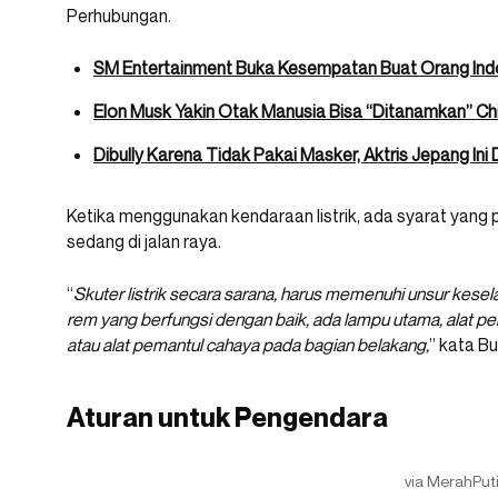
Perhubungan.
SM Entertainment Buka Kesempatan Buat Orang Indo
Elon Musk Yakin Otak Manusia Bisa “Ditanamkan” Ch
Dibully Karena Tidak Pakai Masker, Aktris Jepang In
Ketika menggunakan kendaraan listrik, ada syarat yang p
sedang di jalan raya.
“
Skuter listrik secara sarana, harus memenuhi unsur kese
rem yang berfungsi dengan baik, ada lampu utama, alat pem
atau alat pemantul cahaya pada bagian belakang,
” kata Bu
Aturan untuk Pengendara
via MerahPut