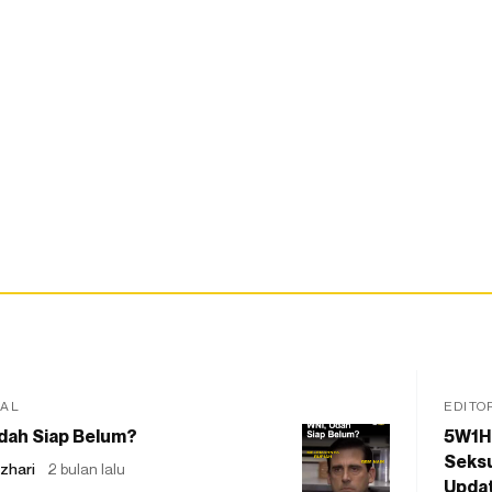
IAL
EDITO
dah Siap Belum?
5W1H
Seksu
zhari
2 bulan lalu
Updat