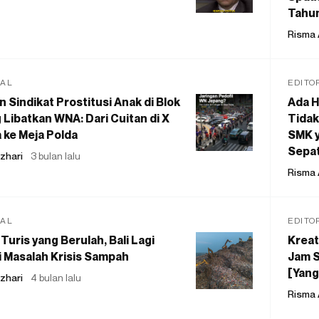
Tahu
Risma 
IAL
EDITO
 Sindikat Prostitusi Anak di Blok
Ada H
 Libatkan WNA: Dari Cuitan di X
Tidak
 ke Meja Polda
SMK y
Sepat
zhari
3 bulan lalu
Risma 
IAL
EDITO
Turis yang Berulah, Bali Lagi
Kreat
 Masalah Krisis Sampah
Jam S
[Yang
zhari
4 bulan lalu
Risma 