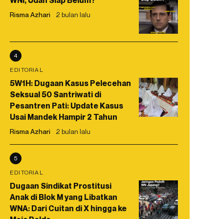
WNI, Udah Siap Belum?
Risma Azhari
2 bulan lalu
4
EDITORIAL
5W1H: Dugaan Kasus Pelecehan
Seksual 50 Santriwati di
Pesantren Pati: Update Kasus
Usai Mandek Hampir 2 Tahun
Risma Azhari
2 bulan lalu
5
EDITORIAL
Dugaan Sindikat Prostitusi
Anak di Blok M yang Libatkan
WNA: Dari Cuitan di X hingga ke