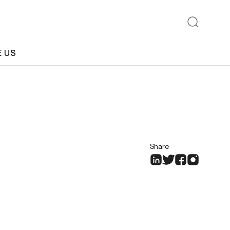
E US
Share