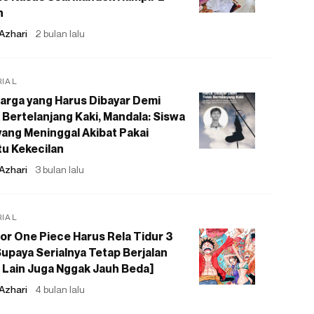
n
Azhari
2 bulan lalu
RIAL
arga yang Harus Dibayar Demi
 Bertelanjang Kaki, Mandala: Siswa
ang Meninggal Akibat Pakai
u Kekecilan
Azhari
3 bulan lalu
RIAL
or One Piece Harus Rela Tidur 3
upaya Serialnya Tetap Berjalan
 Lain Juga Nggak Jauh Beda]
Azhari
4 bulan lalu