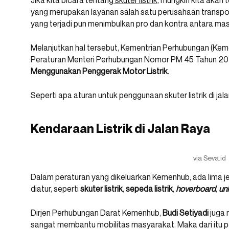
Jika kita bicara tentang
skuter listrik
, mungkin kita akan
yang merupakan layanan salah satu perusahaan transpo
yang terjadi pun menimbulkan pro dan kontra antara ma
Melanjutkan hal tersebut, Kementrian Perhubungan (Keme
Peraturan Menteri Perhubungan Nomor PM 45 Tahun 2
Menggunakan Penggerak Motor Listrik
.
Seperti apa aturan untuk penggunaan skuter listrik di jal
Kendaraan Listrik di Jalan Raya
via Seva.id
Dalam peraturan yang dikeluarkan Kemenhub, ada lima je
diatur, seperti
skuter listrik
,
sepeda listrik
,
hoverboard
,
un
Dirjen Perhubungan Darat Kemenhub,
Budi Setiyadi
juga 
sangat membantu mobilitas masyarakat. Maka dari itu pe