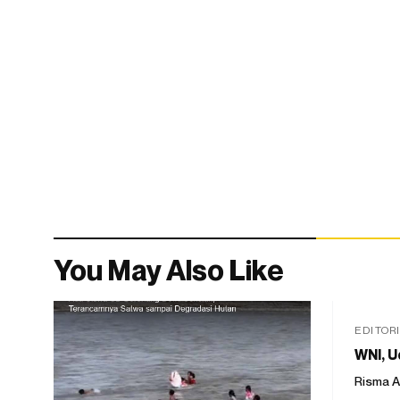
You May Also Like
EDITOR
WNI, U
Risma A