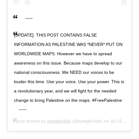
[UPDATE]: THIS POST CONTAINS FALSE
INFORMATION AS PALESTINE WAS *NEVER* PUT ON
WORLDWIDE MAPS. However we have to spread
awareness on this issue. Because maps develop to our
national consciousness. We NEED our voices to be
louder this time. Use your voice. Use your power. This is
a revolutionary year, and we will fight for the needed
change to bring Palestine on the maps. #FreePalestine
A post shared by
Astagfirollah
(@astagfirolah) on
Jul 15, 2020 at 12:43pm PDT