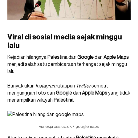
Viral di sosial media sejak minggu
lalu
Kejadian hilangnya
Palestina
dari
Google
dan
Apple
Maps
menjadi salah satu pembicaraan terhangat sejak minggu
lalu.
Banyak akun
Instagram
ataupun
Twitter
sempat
mengunggah foto dari
Google
dan
Apple
Maps
yang tidak
menampilkan wilayah
Palestina
.
via express.co.uk / googlemaps
Atas kejadian tersebut, otoritas
Palestina
mengkritik