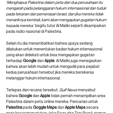
‘
Menghapus Palestina dalam peta dari dua perusahaan itu
mengarah pada pelanggaran hukum internasional dan tuduk
pada tekanan dan pemerasan Israel, dan jika mereka tidak
menariknya kembali, kami akan mengajukan gugatan hukum
kepada mereka.
‘ begitu tutur Al Maliki seperti disampaikan
pada radio nasional di Palestina.
Selain itu dia menambahkan bahwa upaya sedang
dilakukan untuk menentukan badan hukum internasional
yang akan didekati untuk bisa mengajukan gugatan
terhadap
Google
dan
Apple
. Al Maliki juga menegaskan
bahwa akan lebih mudah untuk mengadili para pejabat
kedua perusahaan tersebut jika mereka bersikeras
melanggar hukum internasional.
Terlepas dari recana tersebut,
Gulf News
menyebut
bahwa
Google
dan
Apple
tidak pernah menampilkan area
Palestina dalam peta online mereka. Pencarian untuk
Palestina
pada
Goggle
Maps
dan
Apple
Maps
secara