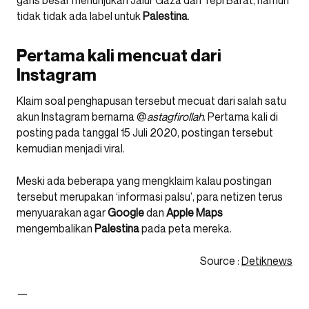
garis besar menunjukan Jalur Gaza dan Tepi Barat, namun
tidak tidak ada label untuk
Palestina
.
Pertama kali mencuat dari
Instagram
Klaim soal penghapusan tersebut mecuat dari salah satu
akun Instagram bernama @
astagfirollah
. Pertama kali di
posting pada tanggal 15 Juli 2020, postingan tersebut
kemudian menjadi viral.
Meski ada beberapa yang mengklaim kalau postingan
tersebut merupakan ‘informasi palsu’, para netizen terus
menyuarakan agar
Google
dan
Apple
Maps
mengembalikan
Palestina
pada peta mereka.
Source :
Detiknews
—