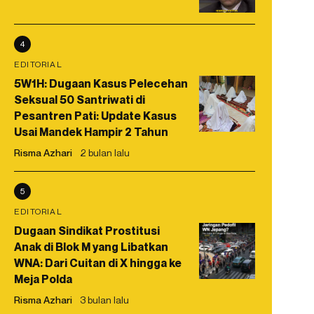
4
EDITORIAL
5W1H: Dugaan Kasus Pelecehan
Seksual 50 Santriwati di
Pesantren Pati: Update Kasus
Usai Mandek Hampir 2 Tahun
Risma Azhari
2 bulan lalu
5
EDITORIAL
Dugaan Sindikat Prostitusi
Anak di Blok M yang Libatkan
WNA: Dari Cuitan di X hingga ke
Meja Polda
Risma Azhari
3 bulan lalu