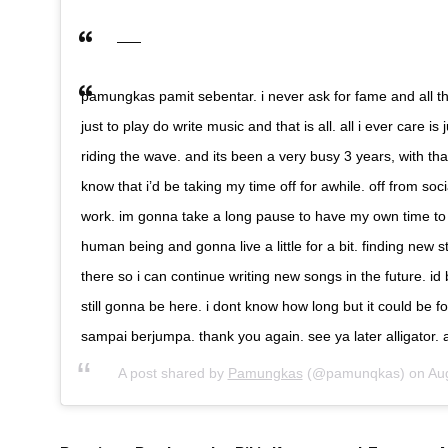
pamungkas pamit sebentar. i never ask for fame and all th
just to play do write music and that is all. all i ever care i
riding the wave. and its been a very busy 3 years, with that
know that i’d be taking my time off for awhile. off from soc
work. im gonna take a long pause to have my own time to r
human being and gonna live a little for a bit. finding new 
there so i can continue writing new songs in the future. id
still gonna be here. i dont know how long but it could be
sampai berjumpa. thank you again. see ya later alligator. a
A post shared by
Pamungkas
(@pamunqkas) on
Au