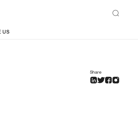
E US
Share