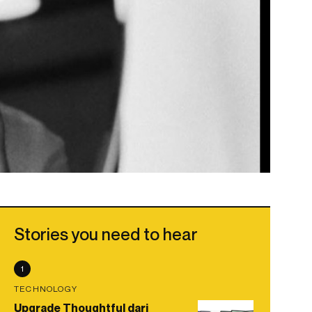
Stories you need to hear
1
TECHNOLOGY
Upgrade Thoughtful dari