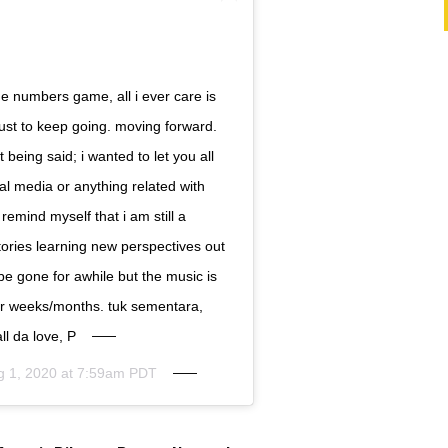
e numbers game, all i ever care is
s just to keep going. moving forward.
 being said; i wanted to let you all
ial media or anything related with
emind myself that i am still a
stories learning new perspectives out
 be gone for awhile but the music is
 for weeks/months. tuk sementara,
ll da love, P
g 1, 2020 at 7:59am PDT