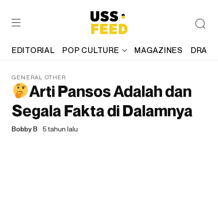
EDITORIAL
POP CULTURE
MAGAZINES
DRAFT
GENERAL OTHER
Arti Pansos Adalah dan
Segala Fakta di Dalamnya
Bobby B
5 tahun lalu