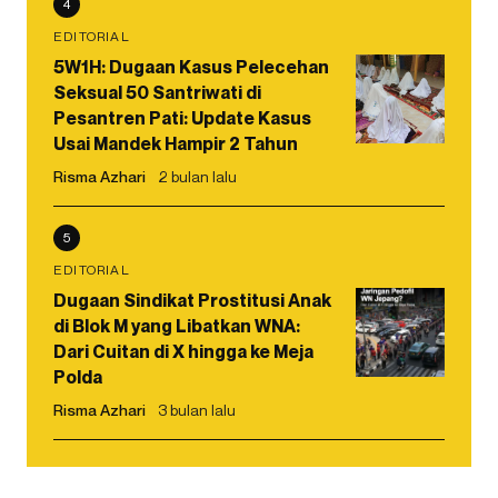
4
EDITORIAL
5W1H: Dugaan Kasus Pelecehan
Seksual 50 Santriwati di
Pesantren Pati: Update Kasus
Usai Mandek Hampir 2 Tahun
Risma Azhari
2 bulan lalu
5
EDITORIAL
Dugaan Sindikat Prostitusi Anak
di Blok M yang Libatkan WNA:
Dari Cuitan di X hingga ke Meja
Polda
Risma Azhari
3 bulan lalu