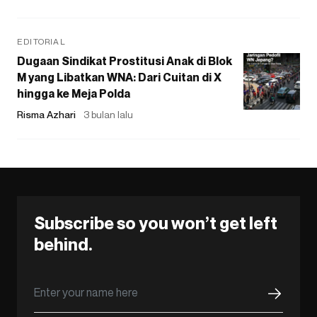
EDITORIAL
Dugaan Sindikat Prostitusi Anak di Blok
M yang Libatkan WNA: Dari Cuitan di X
hingga ke Meja Polda
Risma Azhari
3 bulan lalu
Subscribe so you won’t get left
behind.