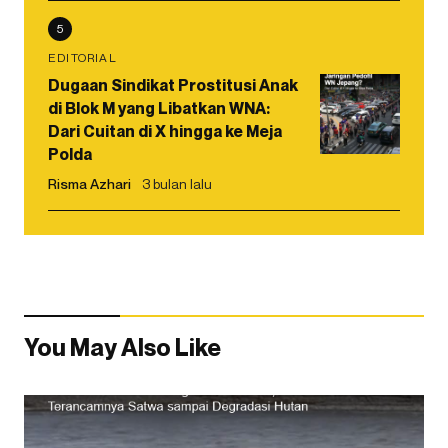
5
EDITORIAL
Dugaan Sindikat Prostitusi Anak
di Blok M yang Libatkan WNA:
Dari Cuitan di X hingga ke Meja
Polda
Risma Azhari
3 bulan lalu
You May Also Like