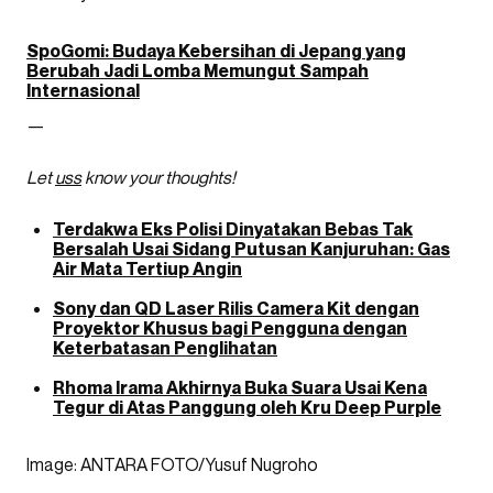
SpoGomi: Budaya Kebersihan di Jepang yang
Berubah Jadi Lomba Memungut Sampah
Internasional
—
Let
uss
know your thoughts!
Terdakwa Eks Polisi Dinyatakan Bebas Tak
Bersalah Usai Sidang Putusan Kanjuruhan: Gas
Air Mata Tertiup Angin
Sony dan QD Laser Rilis Camera Kit dengan
Proyektor Khusus bagi Pengguna dengan
Keterbatasan Penglihatan
Rhoma Irama Akhirnya Buka Suara Usai Kena
Tegur di Atas Panggung oleh Kru Deep Purple
Image: ANTARA FOTO/Yusuf Nugroho