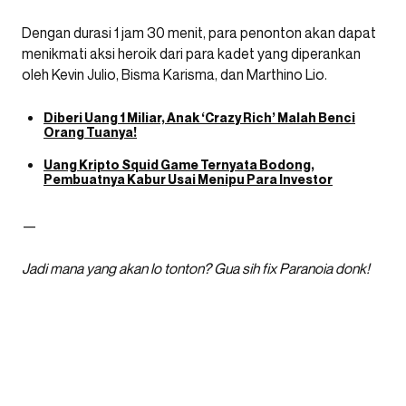
Dengan durasi 1 jam 30 menit, para penonton akan dapat
menikmati aksi heroik dari para kadet yang diperankan
oleh Kevin Julio, Bisma Karisma, dan Marthino Lio.
Diberi Uang 1 Miliar, Anak ‘Crazy Rich’ Malah Benci
Orang Tuanya!
Uang Kripto Squid Game Ternyata Bodong,
Pembuatnya Kabur Usai Menipu Para Investor
—
Jadi mana yang akan lo tonton? Gua sih fix Paranoia donk!