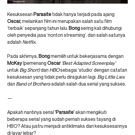
Kesuksesan
Parasite
tidak hanya terjadi pada ajang
Oscar,
melainkan film ini merupakan salah satu film
‘terbaik’ sepanjang tahun lalu.
Bong
sering kali dihubungi
oleh penyedia jasa ‘nonton streaming’, dan salah satunya
adalah
Netflix.
Pada akhirnya,
Bong
memilih untuk bekerjasama dengan
McKay
(pemenang
Oscar
‘Best Adapted Screenplay’
untuk
Big Short)
dan
HBO
sebagai ‘studio’ dengan catatan
kesuksesan yang tidak perlu diragukan lagi.
Big Little Lies
dan
Band of Brothers
adalah salah dua serial yang sukses.
—
Apakah nantinya serial
‘Parasite’
akan mengikuti
beberapa serial yang sudah pernah sukses tayang di
HBO? Atau justru menjadi antiklimaks dari kesuksesannya
di layar lebar?