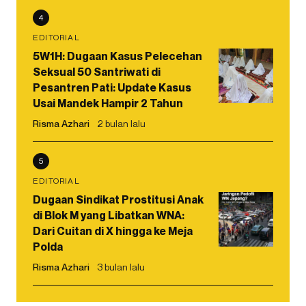
4
EDITORIAL
5W1H: Dugaan Kasus Pelecehan
Seksual 50 Santriwati di
Pesantren Pati: Update Kasus
Usai Mandek Hampir 2 Tahun
Risma Azhari
2 bulan lalu
5
EDITORIAL
Dugaan Sindikat Prostitusi Anak
di Blok M yang Libatkan WNA:
Dari Cuitan di X hingga ke Meja
Polda
Risma Azhari
3 bulan lalu