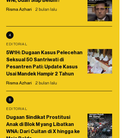
WNI, Udah Siap Belum?
Risma Azhari
2 bulan lalu
4
EDITORIAL
5W1H: Dugaan Kasus Pelecehan
Seksual 50 Santriwati di
Pesantren Pati: Update Kasus
Usai Mandek Hampir 2 Tahun
Risma Azhari
2 bulan lalu
5
EDITORIAL
Dugaan Sindikat Prostitusi
Anak di Blok M yang Libatkan
WNA: Dari Cuitan di X hingga ke