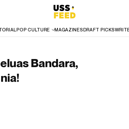
TORIAL
POP CULTURE
MAGAZINES
DRAFT PICKS
WRIT
Seluas Bandara,
nia!