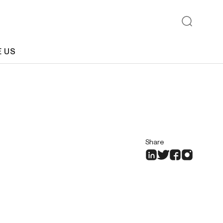
E US
Share