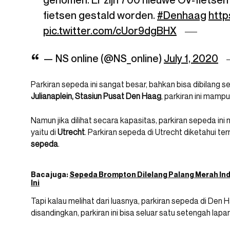
genomen. Er zijn 700 nieuwe OV-fietsen
fietsen gestald worden.
#Denhaag
http
pic.twitter.com/cUor9dgBHX
— NS online (@NS_online)
July 1, 2020
Parkiran sepeda ini sangat besar, bahkan bisa dibilang 
Julianaplein, Stasiun Pusat Den Haag
, parkiran ini mam
Namun jika dilihat secara kapasitas, parkiran sepeda ini
yaitu di
Utrecht
. Parkiran sepeda di Utrecht diketahu
sepeda
.
Baca juga:
Sepeda Brompton Dilelang Palang Merah Ind
Ini
Tapi kalau melihat dari luasnya, parkiran sepeda di Den 
disandingkan, parkiran ini bisa seluar satu setengah lap