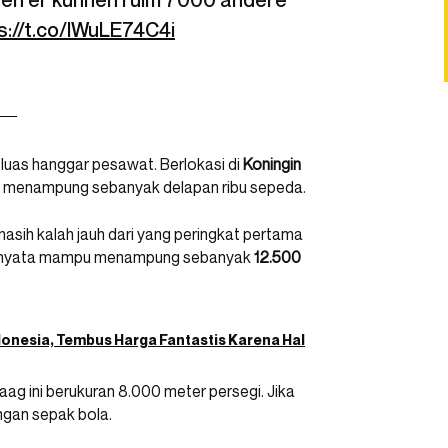
 en er kunnen ruim 7000 andere
s://t.co/lWuLE74C4i
seluas hanggar pesawat. Berlokasi di
Koningin
pu menampung sebanyak delapan ribu sepeda.
 masih kalah jauh dari yang peringkat pertama
i ternyata mampu menampung sebanyak
12.500
onesia, Tembus Harga Fantastis Karena Hal
Haag ini berukuran 8.000 meter persegi. Jika
angan sepak bola.