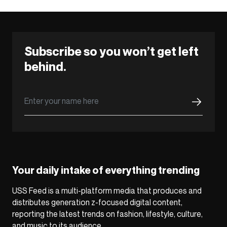
Subscribe so you won’t get left
behind.
Your daily intake of everything trending
USS Feed is a multi-platform media that produces and
distributes generation z-focused digital content,
reporting the latest trends on fashion, lifestyle, culture,
and music to its audience.