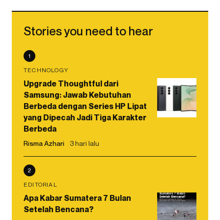
Stories you need to hear
1
TECHNOLOGY
Upgrade Thoughtful dari
Samsung: Jawab Kebutuhan
Berbeda dengan Series HP Lipat
yang Dipecah Jadi Tiga Karakter
Berbeda
Risma Azhari
3 hari lalu
2
EDITORIAL
Apa Kabar Sumatera 7 Bulan
Setelah Bencana?