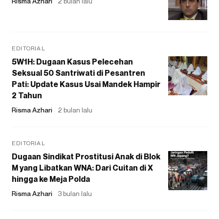
Risma Azhari
2 bulan lalu
EDITORIAL
5W1H: Dugaan Kasus Pelecehan
Seksual 50 Santriwati di Pesantren
Pati: Update Kasus Usai Mandek Hampir
2 Tahun
Risma Azhari
2 bulan lalu
EDITORIAL
Dugaan Sindikat Prostitusi Anak di Blok
M yang Libatkan WNA: Dari Cuitan di X
hingga ke Meja Polda
Risma Azhari
3 bulan lalu