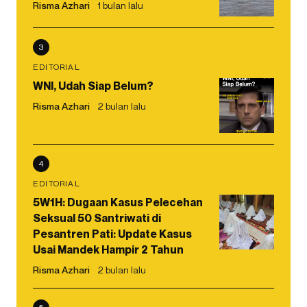
Risma Azhari
1 bulan lalu
3
EDITORIAL
WNI, Udah Siap Belum?
Risma Azhari
2 bulan lalu
4
EDITORIAL
5W1H: Dugaan Kasus Pelecehan
Seksual 50 Santriwati di
Pesantren Pati: Update Kasus
Usai Mandek Hampir 2 Tahun
Risma Azhari
2 bulan lalu