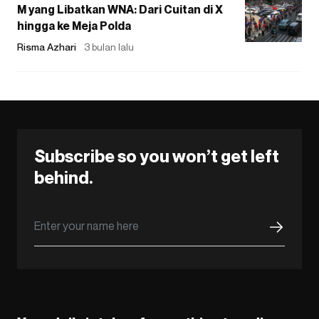
M yang Libatkan WNA: Dari Cuitan di X
hingga ke Meja Polda
Risma Azhari
3 bulan lalu
Subscribe so you won’t get left
behind.