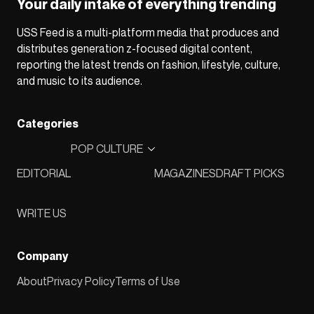
Your daily intake of everything trending
USS Feed is a multi-platform media that produces and
distributes generation z-focused digital content,
reporting the latest trends on fashion, lifestyle, culture,
and music to its audience.
Categories
POP CULTURE
EDITORIAL
MAGAZINES
DRAFT PICKS
WRITE US
Company
About
Privacy Policy
Terms of Use