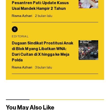
Pesantren Pati: Update Kasus
Usai Mandek Hampir 2 Tahun
Risma Azhari
2 bulan lalu
5
EDITORIAL
Dugaan Sindikat Prostitusi Anak
di Blok M yang Libatkan WNA:
Dari Cuitan di X hingga ke Meja
Polda
Risma Azhari
3 bulan lalu
You May Also Like