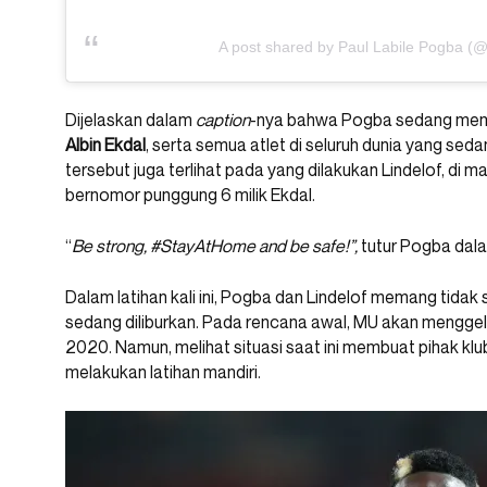
A post shared by Paul Labile Pogba (
Dijelaskan dalam
caption
-nya bahwa Pogba sedang mem
Albin Ekdal
, serta semua atlet di seluruh dunia yang sed
tersebut juga terlihat pada yang dilakukan Lindelof, di m
bernomor punggung 6 milik Ekdal.
“
Be strong, #StayAtHome and be safe!”,
tutur Pogba dal
Dalam latihan kali ini, Pogba dan Lindelof memang tida
sedang diliburkan. Pada rencana awal, MU akan menggel
2020. Namun, melihat situasi saat ini membuat pihak kl
melakukan latihan mandiri.