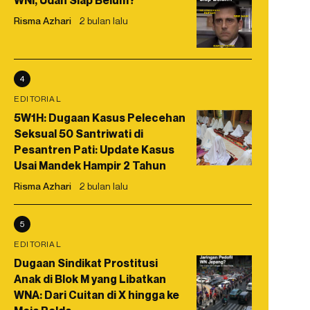
WNI, Udah Siap Belum?
Risma Azhari
2 bulan lalu
4
EDITORIAL
5W1H: Dugaan Kasus Pelecehan
Seksual 50 Santriwati di
Pesantren Pati: Update Kasus
Usai Mandek Hampir 2 Tahun
Risma Azhari
2 bulan lalu
5
EDITORIAL
Dugaan Sindikat Prostitusi
Anak di Blok M yang Libatkan
WNA: Dari Cuitan di X hingga ke