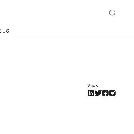
E US
Share