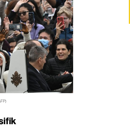
AFP)
ifik