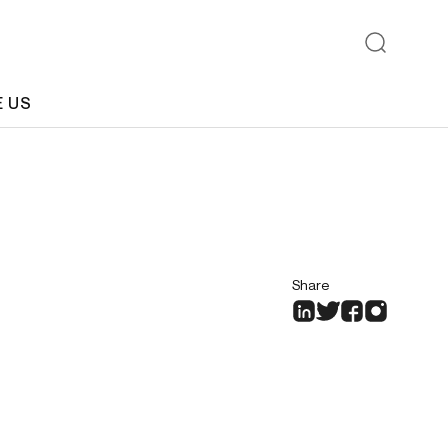
E US
Share