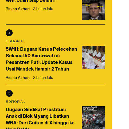
WNI, Udah Siap Belum?
Risma Azhari
2 bulan lalu
4
EDITORIAL
5W1H: Dugaan Kasus Pelecehan
Seksual 50 Santriwati di
Pesantren Pati: Update Kasus
Usai Mandek Hampir 2 Tahun
Risma Azhari
2 bulan lalu
5
EDITORIAL
Dugaan Sindikat Prostitusi
Anak di Blok M yang Libatkan
WNA: Dari Cuitan di X hingga ke