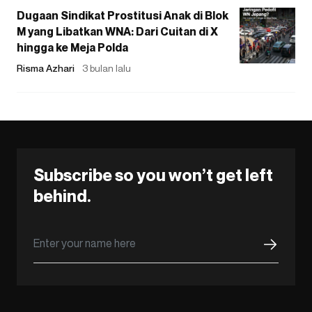
Dugaan Sindikat Prostitusi Anak di Blok
M yang Libatkan WNA: Dari Cuitan di X
hingga ke Meja Polda
Risma Azhari
3 bulan lalu
Subscribe so you won’t get left
behind.