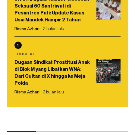
Seksual 50 Santriwati di
Pesantren Pati: Update Kasus
Usai Mandek Hampir 2 Tahun
Risma Azhari
2 bulan lalu
5
EDITORIAL
Dugaan Sindikat Prostitusi Anak
di Blok M yang Libatkan WNA:
Dari Cuitan di X hingga ke Meja
Polda
Risma Azhari
3 bulan lalu