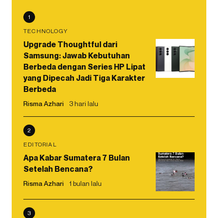
1
TECHNOLOGY
Upgrade Thoughtful dari
Samsung: Jawab Kebutuhan
Berbeda dengan Series HP Lipat
yang Dipecah Jadi Tiga Karakter
Berbeda
Risma Azhari
3 hari lalu
2
EDITORIAL
Apa Kabar Sumatera 7 Bulan
Setelah Bencana?
Risma Azhari
1 bulan lalu
3