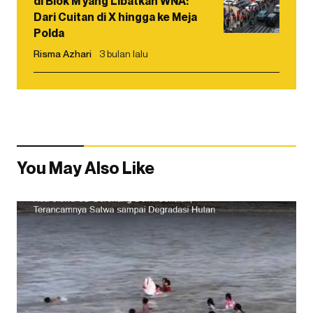
di Blok M yang Libatkan WNA:
Dari Cuitan di X hingga ke Meja
Polda
Risma Azhari
3 bulan lalu
You May Also Like