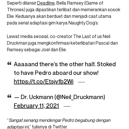
Seperti dilansir
Deadline
, Bella Ramsey (Game of
Thrones) juga dipastikan terlibat dan memerankan sosok
Elie. Keduanya akan berduet dan menjadi cast utama
pada serial adaptasi gim karya Naughty Dog’s.
Lewat media seosial, co-creator The Last of us Neil
Druckman juga mengkonfirmasi keterlibatan Pascal dan
Ramsey sebagai Joel dan Elie.
Aaaaand there’s the other half. Stoked
to have Pedro aboard our show!
https://t.co/Etsjvfb2Wi
— Dr. Uckmann (@Neil_Druckmann)
February 11, 2021
“
Sangat senang mendengar Pedro begabung dengan
adaptasi ini,
” tulisnya di Twitter.