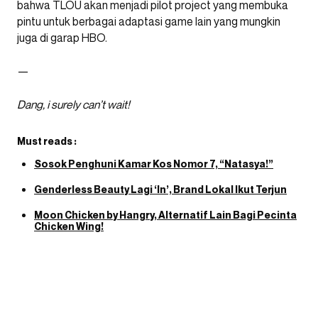
bahwa TLOU akan menjadi pilot project yang membuka
pintu untuk berbagai adaptasi game lain yang mungkin
juga di garap HBO.
—
Dang, i surely can’t wait!
Must reads :
Sosok Penghuni Kamar Kos Nomor 7, “Natasya!”
Genderless Beauty Lagi ‘In’, Brand Lokal Ikut Terjun
Moon Chicken by Hangry, Alternatif Lain Bagi Pecinta
Chicken Wing!