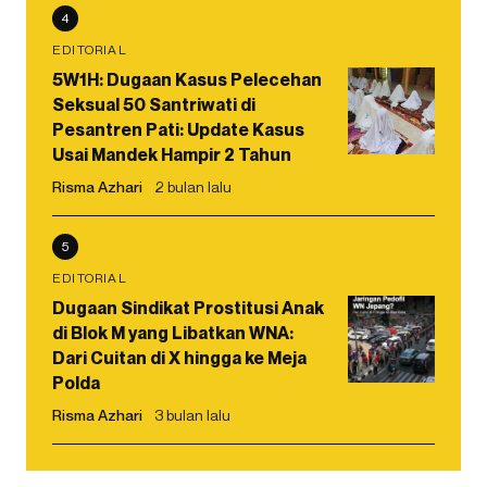
4
EDITORIAL
5W1H: Dugaan Kasus Pelecehan
Seksual 50 Santriwati di
Pesantren Pati: Update Kasus
Usai Mandek Hampir 2 Tahun
Risma Azhari
2 bulan lalu
5
EDITORIAL
Dugaan Sindikat Prostitusi Anak
di Blok M yang Libatkan WNA:
Dari Cuitan di X hingga ke Meja
Polda
Risma Azhari
3 bulan lalu