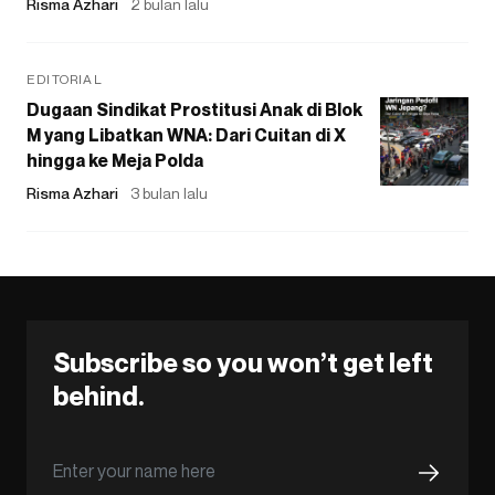
Risma Azhari
2 bulan lalu
EDITORIAL
Dugaan Sindikat Prostitusi Anak di Blok
M yang Libatkan WNA: Dari Cuitan di X
hingga ke Meja Polda
Risma Azhari
3 bulan lalu
Subscribe so you won’t get left
behind.