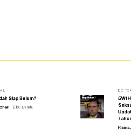
IAL
EDITO
dah Siap Belum?
5W1H
Seksu
zhari
2 bulan lalu
Updat
Tahu
Risma 