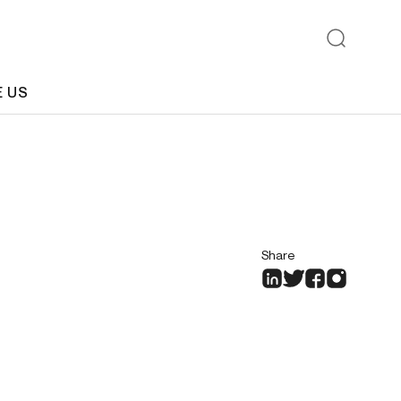
E US
Share