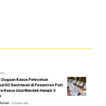
RIAL
: Dugaan Kasus Pelecehan
al 50 Santriwati di Pesantren Pati:
e Kasus Usai Mandek Hampir 2
n
Azhari
2 bulan lalu