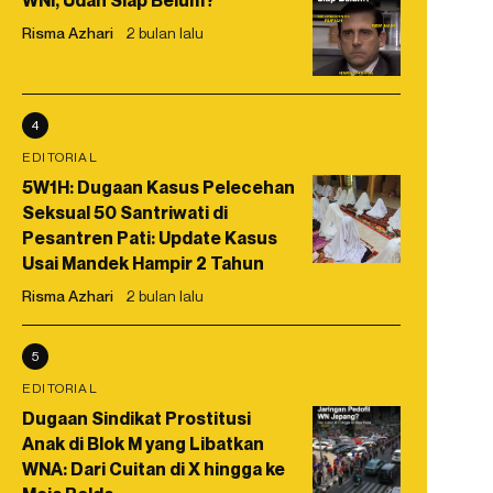
WNI, Udah Siap Belum?
Risma Azhari
2 bulan lalu
4
EDITORIAL
5W1H: Dugaan Kasus Pelecehan
Seksual 50 Santriwati di
Pesantren Pati: Update Kasus
Usai Mandek Hampir 2 Tahun
Risma Azhari
2 bulan lalu
5
EDITORIAL
Dugaan Sindikat Prostitusi
Anak di Blok M yang Libatkan
WNA: Dari Cuitan di X hingga ke