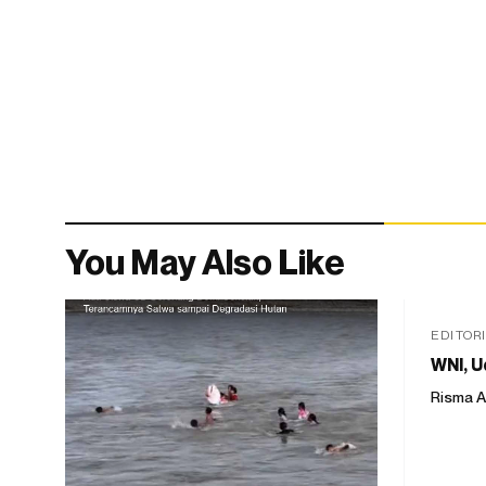
You May Also Like
EDITOR
WNI, U
Risma A