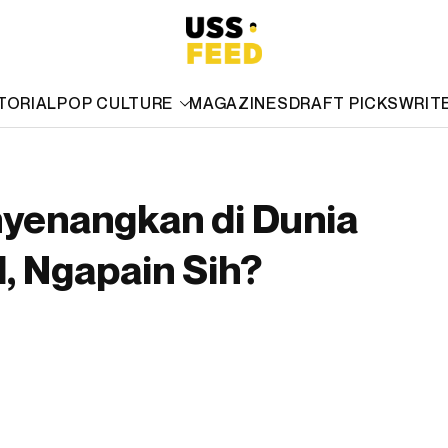
TORIAL
POP CULTURE
MAGAZINES
DRAFT PICKS
WRIT
nyenangkan di Dunia
M, Ngapain Sih?