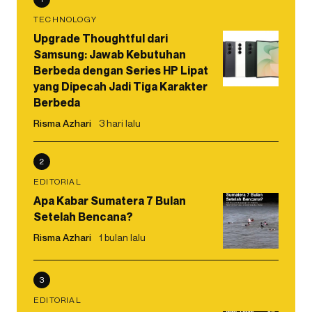
TECHNOLOGY
Upgrade Thoughtful dari
Samsung: Jawab Kebutuhan
Berbeda dengan Series HP Lipat
yang Dipecah Jadi Tiga Karakter
Berbeda
Risma Azhari
3 hari lalu
2
EDITORIAL
Apa Kabar Sumatera 7 Bulan
Setelah Bencana?
Risma Azhari
1 bulan lalu
3
EDITORIAL