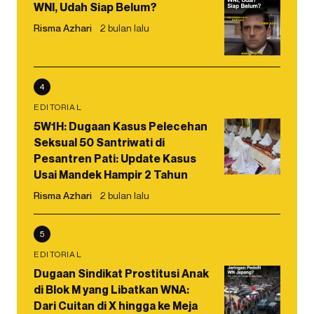
WNI, Udah Siap Belum?
Risma Azhari
2 bulan lalu
4
EDITORIAL
5W1H: Dugaan Kasus Pelecehan
Seksual 50 Santriwati di
Pesantren Pati: Update Kasus
Usai Mandek Hampir 2 Tahun
Risma Azhari
2 bulan lalu
5
EDITORIAL
Dugaan Sindikat Prostitusi Anak
di Blok M yang Libatkan WNA:
Dari Cuitan di X hingga ke Meja