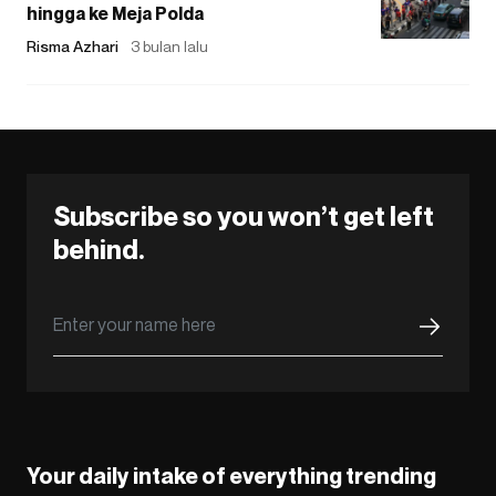
hingga ke Meja Polda
Risma Azhari
3 bulan lalu
Subscribe so you won’t get left
behind.
Your daily intake of everything trending