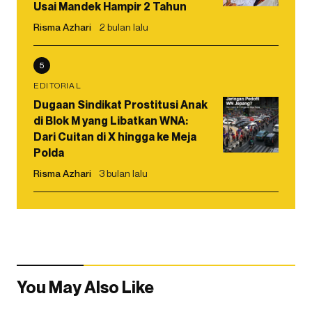
Usai Mandek Hampir 2 Tahun
Risma Azhari
2 bulan lalu
5
EDITORIAL
Dugaan Sindikat Prostitusi Anak
di Blok M yang Libatkan WNA:
Dari Cuitan di X hingga ke Meja
Polda
Risma Azhari
3 bulan lalu
You May Also Like