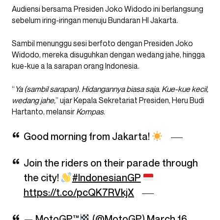
Audiensi bersama Presiden Joko Widodo ini berlangsung
sebelum iring-iringan menuju Bundaran HI Jakarta.
Sambil menunggu sesi berfoto dengan Presiden Joko
Widodo, mereka disuguhkan dengan wedang jahe, hingga
kue-kue a la sarapan orang Indonesia.
“
Ya (sambil sarapan). Hidangannya biasa saja. Kue-kue kecil,
wedang jahe,
” ujar Kepala Sekretariat Presiden, Heru Budi
Hartanto, melansir
Kompas
.
Good morning from Jakarta!
Join the riders on their parade through
the city!
#IndonesianGP
https://t.co/pcQK7RVkjX
— MotoGP™
(@MotoGP)
March 16,