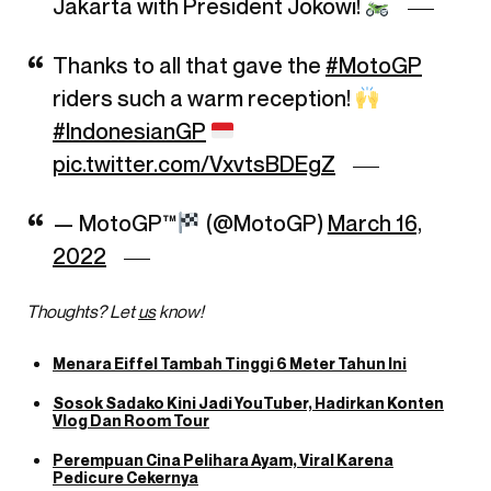
Jakarta with President Jokowi!
Thanks to all that gave the
#MotoGP
riders such a warm reception!
#IndonesianGP
pic.twitter.com/VxvtsBDEgZ
— MotoGP™
(@MotoGP)
March 16,
2022
Thoughts? Let
us
know!
Menara Eiffel Tambah Tinggi 6 Meter Tahun Ini
Sosok Sadako Kini Jadi YouTuber, Hadirkan Konten
Vlog Dan Room Tour
Perempuan Cina Pelihara Ayam, Viral Karena
Pedicure Cekernya