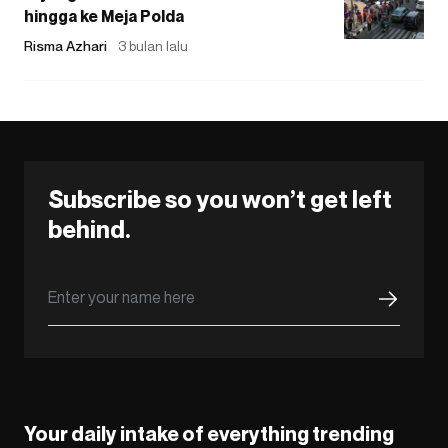
hingga ke Meja Polda
Risma Azhari
3 bulan lalu
Subscribe so you won’t get left
behind.
Your daily intake of everything trending