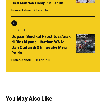
Usai Mandek Hampir 2 Tahun
Risma Azhari
2 bulan lalu
5
EDITORIAL
Dugaan Sindikat Prostitusi Anak
di Blok M yang Libatkan WNA:
Dari Cuitan di X hingga ke Meja
Polda
Risma Azhari
3 bulan lalu
You May Also Like