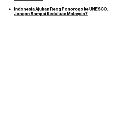
Indonesia Ajukan Reog Ponorogo ke UNESCO,
Jangan Sampai Keduluan Malaysia?