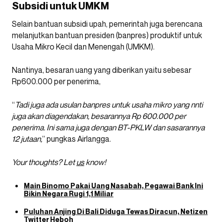
Subsidi untuk UMKM
Selain bantuan subsidi upah, pemerintah juga berencana
melanjutkan bantuan presiden (banpres) produktif untuk
Usaha Mikro Kecil dan Menengah (UMKM).
Nantinya, besaran uang yang diberikan yaitu sebesar
Rp600.000 per penerima,
“
Tadi juga ada usulan banpres untuk usaha mikro yang nnti
juga akan diagendakan, besarannya Rp 600.000 per
penerima. Ini sama juga dengan BT-PKLW dan sasarannya
12 jutaan,
” pungkas Airlangga.
Your thoughts? Let
us
know!
Main Binomo Pakai Uang Nasabah, Pegawai Bank Ini
Bikin Negara Rugi 1,1 Miliar
Puluhan Anjing Di Bali Diduga Tewas Diracun, Netizen
Twitter Heboh