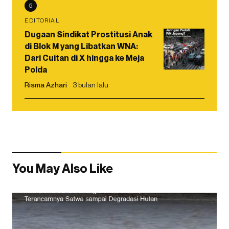
5
EDITORIAL
Dugaan Sindikat Prostitusi Anak
di Blok M yang Libatkan WNA:
Dari Cuitan di X hingga ke Meja
Polda
Risma Azhari
3 bulan lalu
You May Also Like