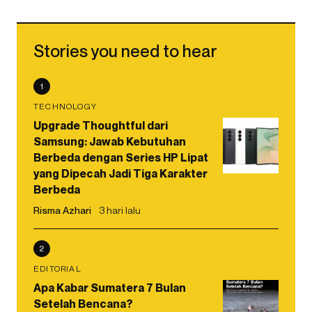
Stories you need to hear
1
TECHNOLOGY
Upgrade Thoughtful dari
Samsung: Jawab Kebutuhan
Berbeda dengan Series HP Lipat
yang Dipecah Jadi Tiga Karakter
Berbeda
Risma Azhari
3 hari lalu
2
EDITORIAL
Apa Kabar Sumatera 7 Bulan
Setelah Bencana?