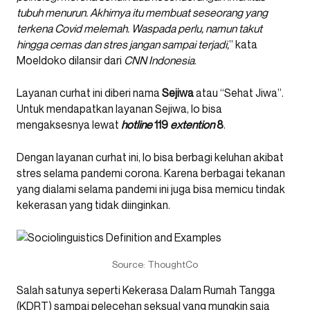
tubuh menurun. Akhirnya itu membuat seseorang yang
terkena Covid melemah. Waspada perlu, namun takut
hingga cemas dan stres jangan sampai terjadi,
” kata
Moeldoko dilansir dari
CNN Indonesia
.
Layanan curhat ini diberi nama
Sejiwa
atau “Sehat Jiwa”.
Untuk mendapatkan layanan Sejiwa, lo bisa
mengaksesnya lewat
hotline
119
extention
8
.
Dengan layanan curhat ini, lo bisa berbagi keluhan akibat
stres selama pandemi corona. Karena berbagai tekanan
yang dialami selama pandemi ini juga bisa memicu tindak
kekerasan yang tidak diinginkan.
Source: ThoughtCo
Salah satunya seperti Kekerasa Dalam Rumah Tangga
(KDRT) sampai pelecehan seksual yang mungkin saja