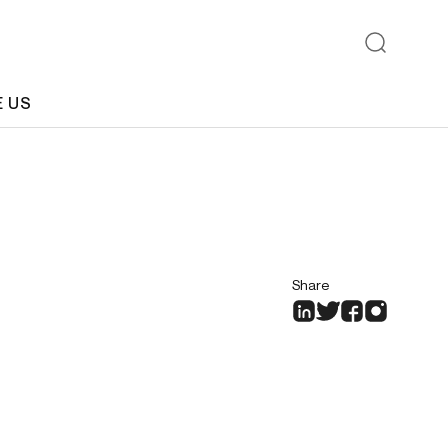
E US
Share