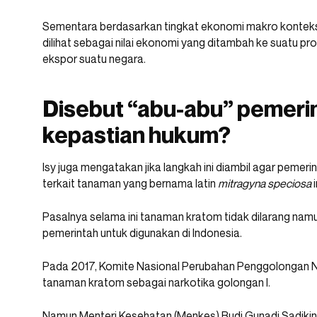
Sementara berdasarkan tingkat ekonomi makro konteks 
dilihat sebagai nilai ekonomi yang ditambah ke suatu p
ekspor suatu negara.
Disebut “abu-abu” pemerin
kepastian hukum?
Isy juga mengatakan jika langkah ini diambil agar peme
terkait tanaman yang bernama latin
mitragyna speciosa
i
Pasalnya selama ini tanaman kratom tidak dilarang namu
pemerintah untuk digunakan di Indonesia.
Pada 2017, Komite Nasional Perubahan Penggolongan 
tanaman kratom sebagai narkotika golongan I.
Namun Menteri Kesehatan (Menkes) Budi Gunadi Sadiki