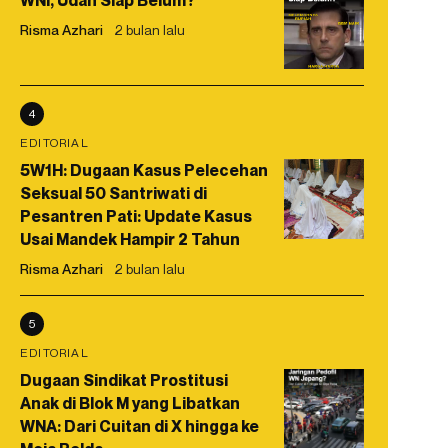
WNI, Udah Siap Belum?
Risma Azhari
2 bulan lalu
4
EDITORIAL
5W1H: Dugaan Kasus Pelecehan
Seksual 50 Santriwati di
Pesantren Pati: Update Kasus
Usai Mandek Hampir 2 Tahun
Risma Azhari
2 bulan lalu
5
EDITORIAL
Dugaan Sindikat Prostitusi
Anak di Blok M yang Libatkan
WNA: Dari Cuitan di X hingga ke