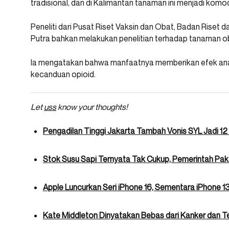
tradisional, dan di Kalimantan tanaman ini menjadi komod
Peneliti dari Pusat Riset Vaksin dan Obat, Badan Riset d
Putra bahkan melakukan penelitian terhadap tanaman oba
Ia mengatakan bahwa manfaatnya memberikan efek ana
kecanduan opioid.
Let
uss
know your thoughts!
Pengadilan Tinggi Jakarta Tambah Vonis SYL Jadi 12
Stok Susu Sapi Ternyata Tak Cukup, Pemerintah Paka
Apple Luncurkan Seri iPhone 16, Sementara iPhone 13
Kate Middleton Dinyatakan Bebas dari Kanker dan T