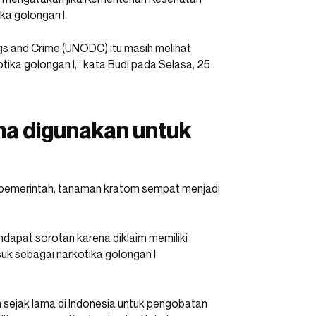
a golongan I.
gs and Crime (UNODC) itu masih melihat
ika golongan I,” kata Budi pada Selasa, 25
a digunakan untuk
eh pemerintah, tanaman kratom sempat menjadi
ndapat sorotan karena diklaim memiliki
k sebagai narkotika golongan I
sejak lama di Indonesia untuk pengobatan