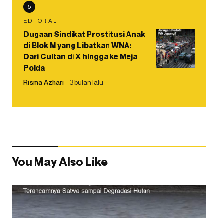
5
EDITORIAL
Dugaan Sindikat Prostitusi Anak
di Blok M yang Libatkan WNA:
Dari Cuitan di X hingga ke Meja
Polda
Risma Azhari
3 bulan lalu
You May Also Like