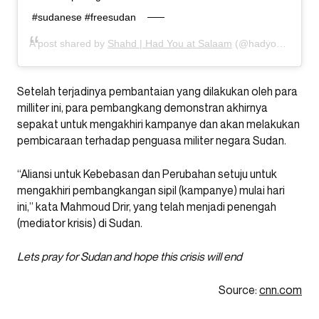
#sudanese #freesudan
A post shared by
Shahd | Had You at Salaam
(@hadyouatsalaam) on
Setelah terjadinya pembantaian yang dilakukan oleh para
milliter ini, para pembangkang demonstran akhirnya
sepakat untuk mengakhiri kampanye dan akan melakukan
pembicaraan terhadap penguasa militer negara Sudan.
“Aliansi untuk Kebebasan dan Perubahan setuju untuk
mengakhiri pembangkangan sipil (kampanye) mulai hari
ini,” kata Mahmoud Drir, yang telah menjadi penengah
(mediator krisis) di Sudan.
Lets pray for Sudan and hope this crisis will end
Source:
cnn.com