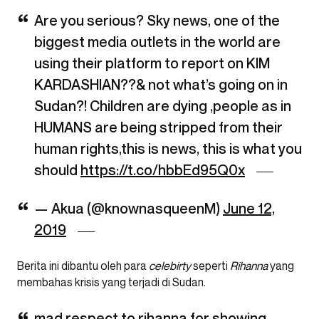
Are you serious? Sky news, one of the
biggest media outlets in the world are
using their platform to report on KIM
KARDASHIAN??& not what’s going on in
Sudan?! Children are dying ,people as in
HUMANS are being stripped from their
human rights,this is news, this is what you
should
https://t.co/hbbEd95Q0x
— Akua (@knownasqueenM)
June 12,
2019
Berita ini dibantu oleh para
celebirty
seperti
Rihanna
yang
membahas krisis yang terjadi di Sudan.
mad respect to rihanna for showing