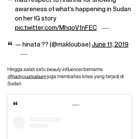
awareness of what’s happening in Sudan
on her IG story
pic.twitter.com/MhqoV1nFEC
— hinata ?? (@makloubae)
June 11, 2019
Hingga salah satu
beauty influencer
bernama
@hadyouatsalaam
juga membahas krisis yang terjadi di
Sudan.