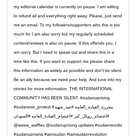
my editorial calendar is currently on pause. I am willing
to refund all and everything right away. Please, just send
me an email. To my followers/supporters who this is too
much for I am also sorry but my regularly scheduled
content/reviews is also on pause. If this offends you, I
am sorry. But I need to speak out and share this in a
time like this. If you want to support me please share
this information as widely as possible and don’t be silent.
Be an ally because we need your help. And tune into my
stories for more information. THE INTERNATIONAL
COMMUNITY HAS BEEN SILENT. #sudanuprising
#sudanese_protest #مجزرة_القيادة_العامة #عيد_شهيد
#اعتصام_رويال_كير #اعتصام_القيادة_العامه #السودان
@wawa_waffles @sudanuprising.updates #sudanrevolts
#sudanuprising #iamsudan #iamsudanrevolution