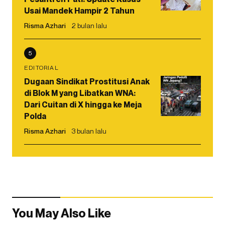
Usai Mandek Hampir 2 Tahun
Risma Azhari
2 bulan lalu
5
EDITORIAL
Dugaan Sindikat Prostitusi Anak
di Blok M yang Libatkan WNA:
Dari Cuitan di X hingga ke Meja
Polda
Risma Azhari
3 bulan lalu
You May Also Like