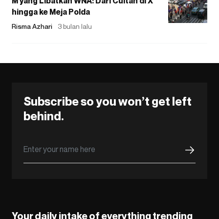
M yang Libatkan WNA: Dari Cuitan di X
hingga ke Meja Polda
Risma Azhari
3 bulan lalu
Subscribe so you won’t get left
behind.
Your daily intake of everything trending