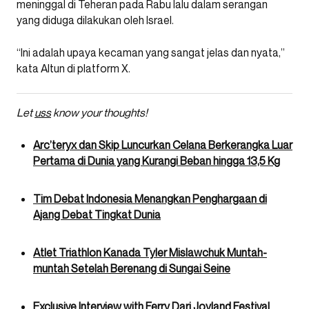
meninggal di Teheran pada Rabu lalu dalam serangan
yang diduga dilakukan oleh Israel.
“Ini adalah upaya kecaman yang sangat jelas dan nyata,”
kata Altun di platform X.
Let
uss
know your thoughts!
Arc’teryx dan Skip Luncurkan Celana Berkerangka Luar
Pertama di Dunia yang Kurangi Beban hingga 13,5 Kg
Tim Debat Indonesia Menangkan Penghargaan di
Ajang Debat Tingkat Dunia
Atlet Triathlon Kanada Tyler Mislawchuk Muntah-
muntah Setelah Berenang di Sungai Seine
Exclusive Interview with Ferry Dari Joyland Festival