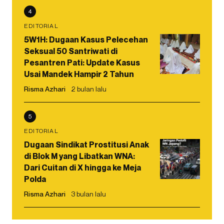
4
EDITORIAL
5W1H: Dugaan Kasus Pelecehan
Seksual 50 Santriwati di
Pesantren Pati: Update Kasus
Usai Mandek Hampir 2 Tahun
Risma Azhari
2 bulan lalu
5
EDITORIAL
Dugaan Sindikat Prostitusi Anak
di Blok M yang Libatkan WNA:
Dari Cuitan di X hingga ke Meja
Polda
Risma Azhari
3 bulan lalu