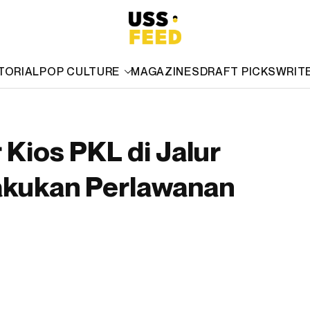
TORIAL
POP CULTURE
MAGAZINES
DRAFT PICKS
WRIT
Kios PKL di Jalur
akukan Perlawanan