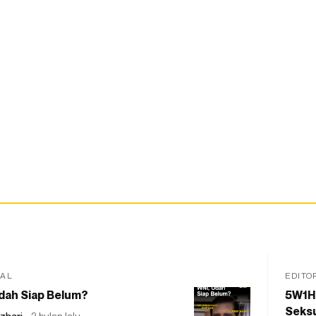
IAL
EDITO
dah Siap Belum?
5W1H
Seksu
zhari
2 bulan lalu