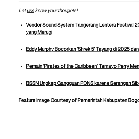
Let
uss
know your thoughts!
Vendor Sound System Tangerang Lentera Festival 2
yang Merugi
Eddy Murphy Bocorkan ‘Shrek 5’ Tayang di 2025 dan
Pemain ‘Pirates of the Caribbean’ Tamayo Perry Men
BSSN Ungkap Gangguan PDNS karena Serangan Sibe
Feature Image Courtesy of Pemerintah Kabupaten Bog