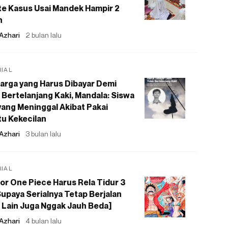
e Kasus Usai Mandek Hampir 2
n
Azhari
2 bulan lalu
RIAL
arga yang Harus Dibayar Demi
 Bertelanjang Kaki, Mandala: Siswa
ang Meninggal Akibat Pakai
u Kekecilan
Azhari
3 bulan lalu
RIAL
or One Piece Harus Rela Tidur 3
upaya Serialnya Tetap Berjalan
 Lain Juga Nggak Jauh Beda]
Azhari
4 bulan lalu