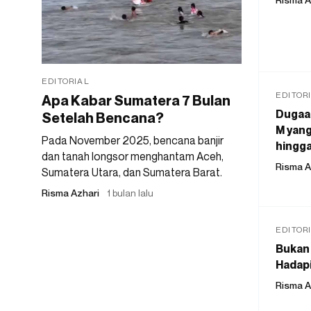
EDITORIAL
EDITOR
Apa Kabar Sumatera 7 Bulan
Dugaan
Setelah Bencana?
M yang
Pada November 2025, bencana banjir
hingga
dan tanah longsor menghantam Aceh,
Risma A
Sumatera Utara, dan Sumatera Barat.
Risma Azhari
1 bulan lalu
EDITOR
Bukan 
Hadapi
Risma A