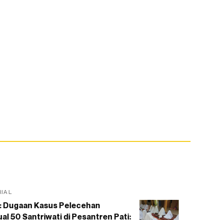
RIAL
: Dugaan Kasus Pelecehan
al 50 Santriwati di Pesantren Pati: