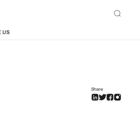
E US
Share