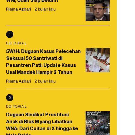
WNI, Udah Siap Belum?
Risma Azhari
2 bulan lalu
4
EDITORIAL
5W1H: Dugaan Kasus Pelecehan
Seksual 50 Santriwati di
Pesantren Pati: Update Kasus
Usai Mandek Hampir 2 Tahun
Risma Azhari
2 bulan lalu
5
EDITORIAL
Dugaan Sindikat Prostitusi
Anak di Blok M yang Libatkan
WNA: Dari Cuitan di X hingga ke