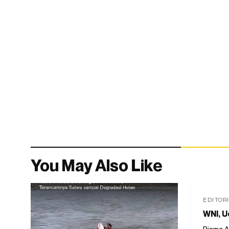
You May Also Like
EDITOR
WNI, U
Risma A