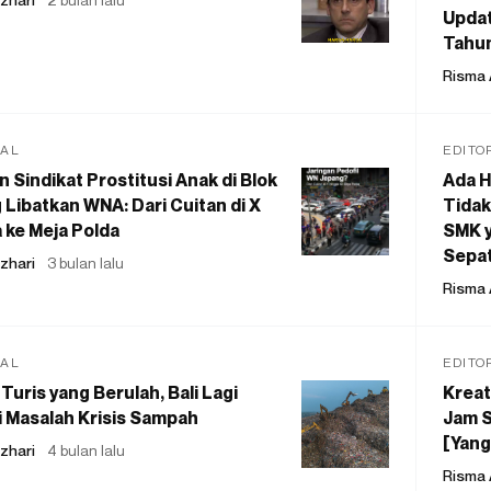
Updat
Tahu
Risma 
IAL
EDITO
 Sindikat Prostitusi Anak di Blok
Ada H
 Libatkan WNA: Dari Cuitan di X
Tidak
 ke Meja Polda
SMK y
Sepat
zhari
3 bulan lalu
Risma 
IAL
EDITO
Turis yang Berulah, Bali Lagi
Kreat
 Masalah Krisis Sampah
Jam S
[Yang
zhari
4 bulan lalu
Risma 