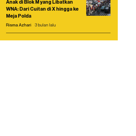
Anak di Blok M yang Libatkan
WNA: Dari Cuitan di X hingga ke
Meja Polda
Risma Azhari
3 bulan lalu