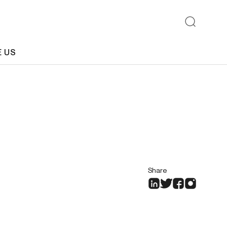
E US
Share