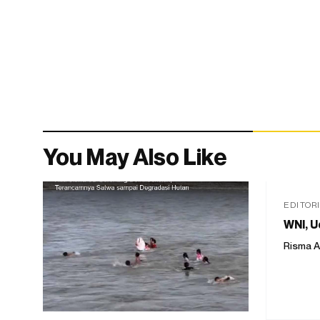
You May Also Like
EDITOR
WNI, U
Risma A