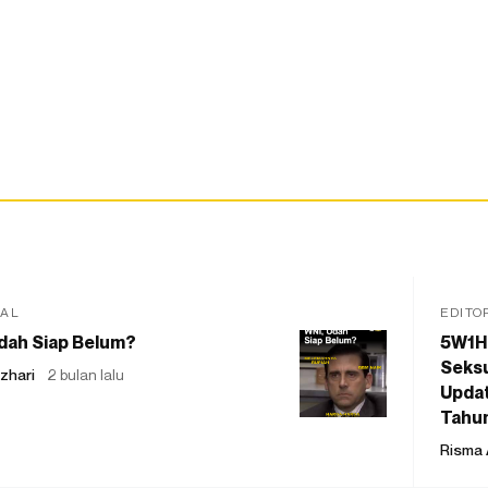
IAL
EDITO
dah Siap Belum?
5W1H
Seksu
zhari
2 bulan lalu
Updat
Tahu
Risma 