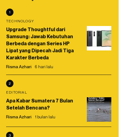
1
TECHNOLOGY
Upgrade Thoughtful dari
Samsung: Jawab Kebutuhan
Berbeda dengan Series HP
Lipat yang Dipecah Jadi Tiga
Karakter Berbeda
Risma Azhari
6 hari lalu
2
EDITORIAL
Apa Kabar Sumatera 7 Bulan
Setelah Bencana?
Risma Azhari
1 bulan lalu
3