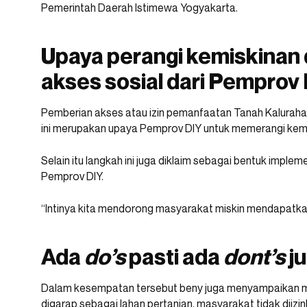
Pemerintah Daerah Istimewa Yogyakarta.
Upaya perangi kemiskinan
akses sosial dari Pemprov
Pemberian akses atau izin pemanfaatan Tanah Kalurah
ini merupakan upaya Pemprov DIY untuk memerangi kemi
Selain itu langkah ini juga diklaim sebagai bentuk implem
Pemprov DIY.
“Intinya kita mendorong masyarakat miskin mendapatka
Ada
do’s
pasti ada
dont’s
j
Dalam kesempatan tersebut beny juga menyampaikan m
digarap sebagai lahan pertanian, masyarakat tidak dii