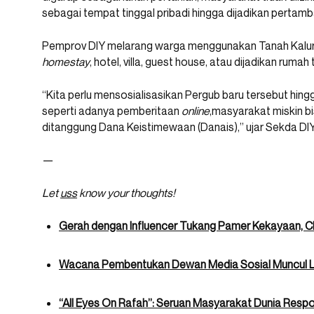
sebagai tempat tinggal pribadi hingga dijadikan pertam
Pemprov DIY melarang warga menggunakan Tanah Kaluraha
homestay
, hotel, villa, guest house, atau dijadikan rumah
“Kita perlu mensosialisasikan Pergub baru tersebut hing
seperti adanya pemberitaan
online
,masyarakat miskin b
ditanggung Dana Keistimewaan (Danais),” ujar Sekda DIY
—
Let
uss
know your thoughts!
Gerah dengan Influencer Tukang Pamer Kekayaan, 
Wacana Pembentukan Dewan Media Sosial Muncul La
“All Eyes On Rafah”: Seruan Masyarakat Dunia Respo