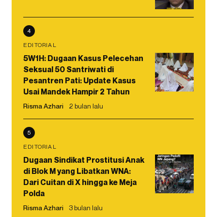
4
EDITORIAL
5W1H: Dugaan Kasus Pelecehan
Seksual 50 Santriwati di
Pesantren Pati: Update Kasus
Usai Mandek Hampir 2 Tahun
Risma Azhari
2 bulan lalu
5
EDITORIAL
Dugaan Sindikat Prostitusi Anak
di Blok M yang Libatkan WNA:
Dari Cuitan di X hingga ke Meja
Polda
Risma Azhari
3 bulan lalu