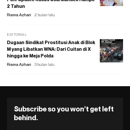
2 Tahun
Risma Azhari
2 bulan lalu
EDITORIAL
Dugaan Sindikat Prostitusi Anak di Blok
M yang Libatkan WNA: Dari Cuitan di X
hingga ke Meja Polda
Risma Azhari
3 bulan lalu
Subscribe so you won’t get left
behind.