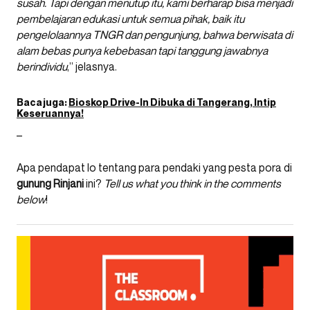
susah. Tapi dengan menutup itu, kami berharap bisa menjadi
pembelajaran edukasi untuk semua pihak, baik itu
pengelolaannya TNGR dan pengunjung, bahwa berwisata di
alam bebas punya kebebasan tapi tanggung jawabnya
berindividu
,” jelasnya.
Baca juga:
Bioskop Drive-In Dibuka di Tangerang, Intip
Keseruannya!
–
Apa pendapat lo tentang para pendaki yang pesta pora di
gunung Rinjani
ini?
Tell us what you think in the comments
below
!