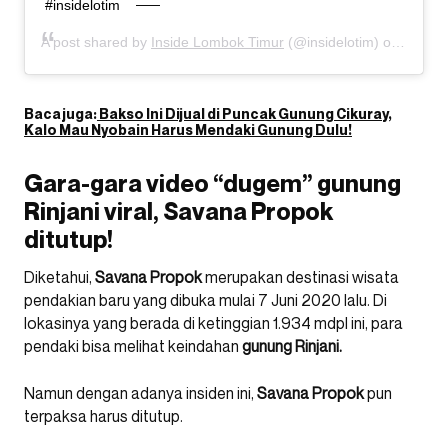
#insidelotim
A post shared by
Inside Lombok Timur
(@insidelotim) on
Aug 2,
Baca juga:
Bakso Ini Dijual di Puncak Gunung Cikuray,
Kalo Mau Nyobain Harus Mendaki Gunung Dulu!
Gara-gara video “dugem” gunung
Rinjani viral, Savana Propok
ditutup!
Diketahui,
Savana Propok
merupakan destinasi wisata
pendakian baru yang dibuka mulai 7 Juni 2020 lalu. Di
lokasinya yang berada di ketinggian 1.934 mdpl ini, para
pendaki bisa melihat keindahan
gunung Rinjani.
Namun dengan adanya insiden ini,
Savana Propok
pun
terpaksa harus ditutup.