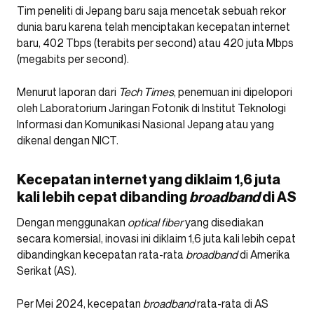
Tim peneliti di Jepang baru saja mencetak sebuah rekor
dunia baru karena telah menciptakan kecepatan internet
baru, 402 Tbps (terabits per second) atau 420 juta Mbps
(megabits per second).
Menurut laporan dari
Tech Times
, penemuan ini dipelopori
oleh Laboratorium Jaringan Fotonik di Institut Teknologi
Informasi dan Komunikasi Nasional Jepang atau yang
dikenal dengan NICT.
Kecepatan internet yang diklaim 1,6 juta
kali lebih cepat dibanding
broadband
di AS
Dengan menggunakan
optical fiber
yang disediakan
secara komersial, inovasi ini diklaim 1,6 juta kali lebih cepat
dibandingkan kecepatan rata-rata
broadband
di Amerika
Serikat (AS).
Per Mei 2024, kecepatan
broadband
rata-rata di AS