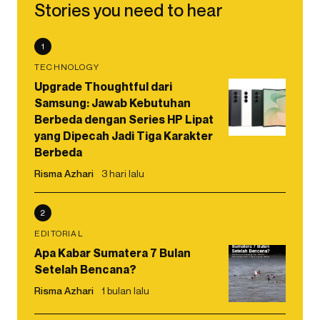
Stories you need to hear
1
TECHNOLOGY
Upgrade Thoughtful dari
Samsung: Jawab Kebutuhan
Berbeda dengan Series HP Lipat
yang Dipecah Jadi Tiga Karakter
Berbeda
Risma Azhari
3 hari lalu
2
EDITORIAL
Apa Kabar Sumatera 7 Bulan
Setelah Bencana?
Risma Azhari
1 bulan lalu