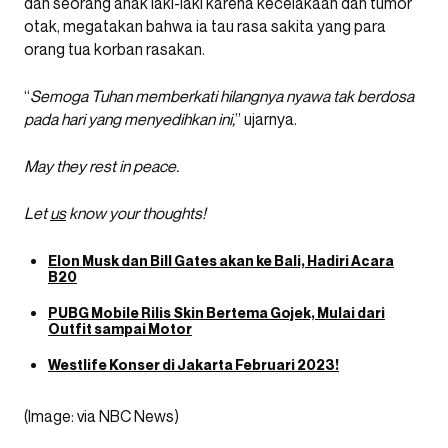
dan seorang anak laki-laki karena kecelakaan dan tumor
otak, megatakan bahwa ia tau rasa sakita yang para
orang tua korban rasakan.
“
Semoga Tuhan memberkati hilangnya nyawa tak berdosa
pada hari yang menyedihkan ini,
” ujarnya.
May they rest in peace.
Let
us
know your thoughts!
Elon Musk dan Bill Gates akan ke Bali, Hadiri Acara
B20
PUBG Mobile Rilis Skin Bertema Gojek, Mulai dari
Outfit sampai Motor
Westlife Konser di Jakarta Februari 2023!
(Image: via NBC News)