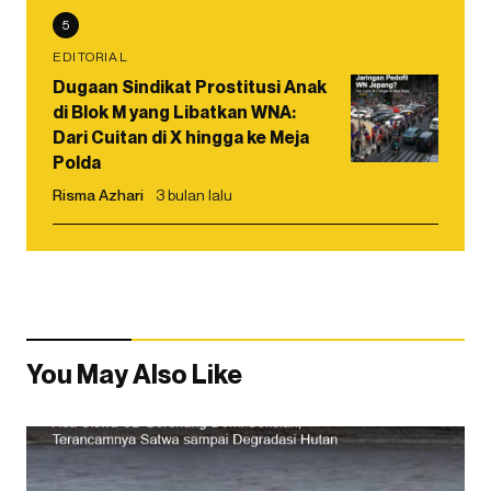
5
EDITORIAL
Dugaan Sindikat Prostitusi Anak
di Blok M yang Libatkan WNA:
Dari Cuitan di X hingga ke Meja
Polda
Risma Azhari
3 bulan lalu
You May Also Like