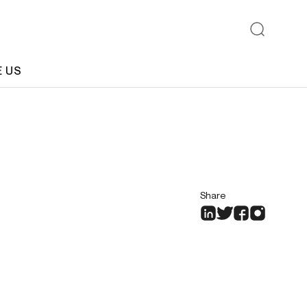
E US
Share