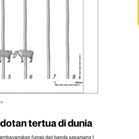
ov
otan tertua di dunia
membayangkan fungsi dari benda sepanjang 1