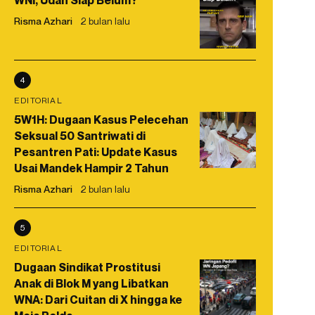
WNI, Udah Siap Belum?
Risma Azhari
2 bulan lalu
4
EDITORIAL
5W1H: Dugaan Kasus Pelecehan
Seksual 50 Santriwati di
Pesantren Pati: Update Kasus
Usai Mandek Hampir 2 Tahun
Risma Azhari
2 bulan lalu
5
EDITORIAL
Dugaan Sindikat Prostitusi
Anak di Blok M yang Libatkan
WNA: Dari Cuitan di X hingga ke