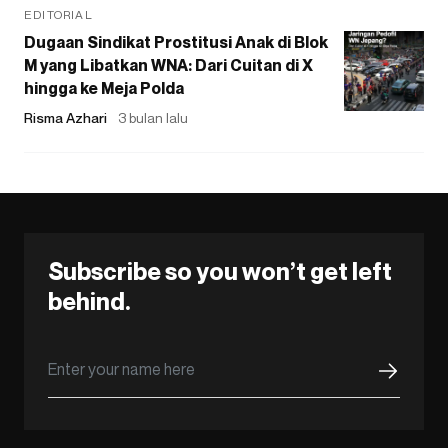
EDITORIAL
Dugaan Sindikat Prostitusi Anak di Blok
M yang Libatkan WNA: Dari Cuitan di X
hingga ke Meja Polda
Risma Azhari
3 bulan lalu
Subscribe so you won’t get left
behind.