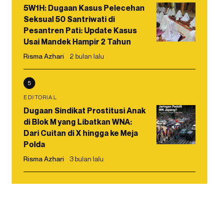
5W1H: Dugaan Kasus Pelecehan
Seksual 50 Santriwati di
Pesantren Pati: Update Kasus
Usai Mandek Hampir 2 Tahun
Risma Azhari
2 bulan lalu
5
EDITORIAL
Dugaan Sindikat Prostitusi Anak
di Blok M yang Libatkan WNA:
Dari Cuitan di X hingga ke Meja
Polda
Risma Azhari
3 bulan lalu