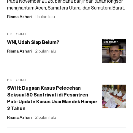
Pada November 2025, bencana banjir dan tanah longsor
menghantam Aceh, Sumatera Utara, dan Sumatera Barat.
Risma Azhari
1 bulan lalu
EDITORIAL
WNI, Udah Siap Belum?
Risma Azhari
2 bulan lalu
EDITORIAL
5W1H: Dugaan Kasus Pelecehan
Seksual 50 Santriwati di Pesantren
Pati: Update Kasus Usai Mandek Hampir
2 Tahun
Risma Azhari
2 bulan lalu