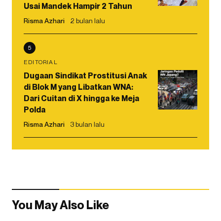
Usai Mandek Hampir 2 Tahun
Risma Azhari
2 bulan lalu
5
EDITORIAL
Dugaan Sindikat Prostitusi Anak
di Blok M yang Libatkan WNA:
Dari Cuitan di X hingga ke Meja
Polda
Risma Azhari
3 bulan lalu
You May Also Like