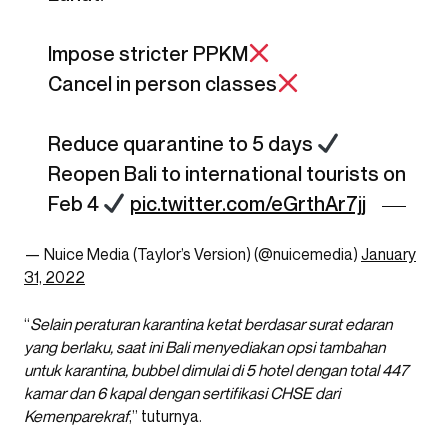
Impose stricter PPKM
Cancel in person classes
Reduce quarantine to 5 days
Reopen Bali to international tourists on
Feb 4
pic.twitter.com/eGrthAr7jj
— Nuice Media (Taylor’s Version) (@nuicemedia)
January
31, 2022
“
Selain peraturan karantina ketat berdasar surat edaran
yang berlaku, saat ini Bali menyediakan opsi tambahan
untuk karantina, bubbel dimulai di 5 hotel dengan total 447
kamar dan 6 kapal dengan sertifikasi CHSE dari
Kemenparekraf
,” tuturnya.