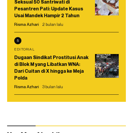
Seksual 50 Santriwati di
Pesantren Pati: Update Kasus
Usai Mandek Hampir 2 Tahun
Risma Azhari
2 bulan lalu
5
EDITORIAL
Dugaan Sindikat Prostitusi Anak
di Blok M yang Libatkan WNA:
Dari Cuitan di X hingga ke Meja
Polda
Risma Azhari
3 bulan lalu