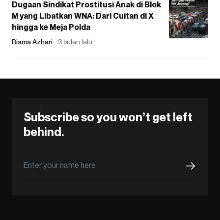
Dugaan Sindikat Prostitusi Anak di Blok
M yang Libatkan WNA: Dari Cuitan di X
hingga ke Meja Polda
Risma Azhari
3 bulan lalu
Subscribe so you won’t get left
behind.