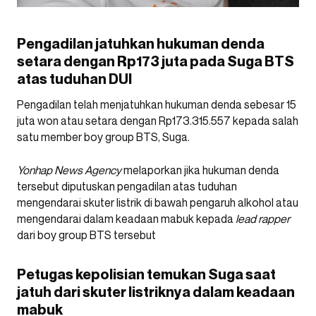
Pengadilan jatuhkan hukuman denda
setara dengan Rp173 juta pada Suga BTS
atas tuduhan DUI
Pengadilan telah menjatuhkan hukuman denda sebesar 15
juta won atau setara dengan Rp173.315.557 kepada salah
satu member boy group BTS, Suga.
Yonhap News Agency
melaporkan jika hukuman denda
tersebut diputuskan pengadilan atas tuduhan
mengendarai skuter listrik di bawah pengaruh alkohol atau
mengendarai dalam keadaan mabuk kepada
lead
rapper
dari boy group BTS tersebut
Petugas kepolisian temukan Suga saat
jatuh dari skuter listriknya dalam keadaan
mabuk