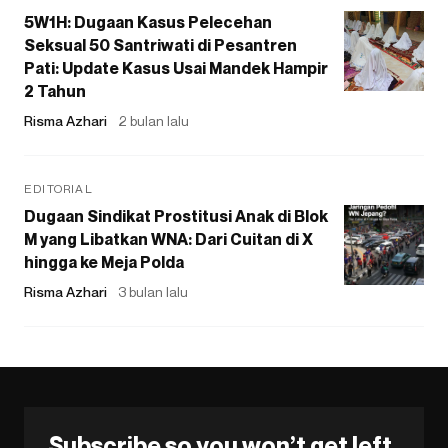
5W1H: Dugaan Kasus Pelecehan
Seksual 50 Santriwati di Pesantren
Pati: Update Kasus Usai Mandek Hampir
2 Tahun
Risma Azhari
2 bulan lalu
EDITORIAL
Dugaan Sindikat Prostitusi Anak di Blok
M yang Libatkan WNA: Dari Cuitan di X
hingga ke Meja Polda
Risma Azhari
3 bulan lalu
Subscribe so you won’t get left