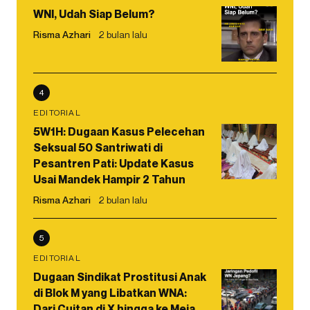
WNI, Udah Siap Belum?
Risma Azhari
2 bulan lalu
4
EDITORIAL
5W1H: Dugaan Kasus Pelecehan
Seksual 50 Santriwati di
Pesantren Pati: Update Kasus
Usai Mandek Hampir 2 Tahun
Risma Azhari
2 bulan lalu
5
EDITORIAL
Dugaan Sindikat Prostitusi Anak
di Blok M yang Libatkan WNA:
Dari Cuitan di X hingga ke Meja