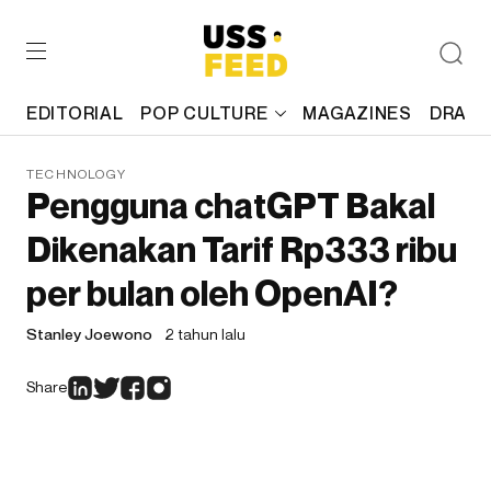
EDITORIAL
POP CULTURE
MAGAZINES
DRAFT
TECHNOLOGY
Pengguna chatGPT Bakal
Dikenakan Tarif Rp333 ribu
per bulan oleh OpenAI?
Stanley Joewono
2 tahun lalu
Share