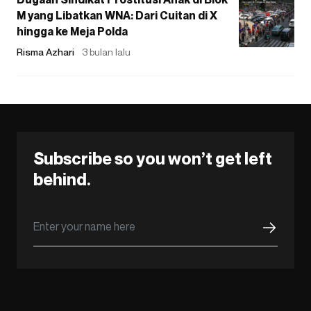
M yang Libatkan WNA: Dari Cuitan di X
hingga ke Meja Polda
Risma Azhari
3 bulan lalu
Subscribe so you won’t get left
behind.