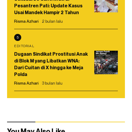
Pesantren Pati: Update Kasus
Usai Mandek Hampir 2 Tahun
Risma Azhari
2 bulan lalu
5
EDITORIAL
Dugaan Sindikat Prostitusi Anak
di Blok M yang Libatkan WNA:
Dari Cuitan di X hingga ke Meja
Polda
Risma Azhari
3 bulan lalu
You May Also Like