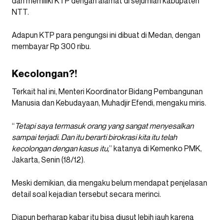
dan memiliki KTP dengan alamat di sejumlah kabupaten
NTT.
Adapun KTP para pengungsi ini dibuat di Medan, dengan
membayar Rp 300 ribu.
Kecolongan?!
Terkait hal ini, Menteri Koordinator Bidang Pembangunan
Manusia dan Kebudayaan, Muhadjir Efendi, mengaku miris.
“
Tetapi saya termasuk orang yang sangat menyesalkan
sampai terjadi. Dan itu berarti birokrasi kita itu telah
kecolongan dengan kasus itu,
” katanya di Kemenko PMK,
Jakarta, Senin (18/12).
Meski demikian, dia mengaku belum mendapat penjelasan
detail soal kejadian tersebut secara merinci.
Diapun berharap kabar itu bisa diusut lebih jauh karena