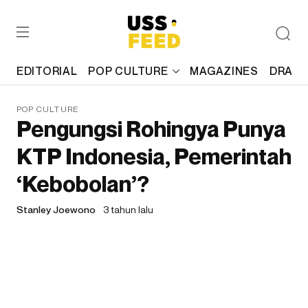
EDITORIAL
POP CULTURE
MAGAZINES
DRAFT
POP CULTURE
Pengungsi Rohingya Punya
KTP Indonesia, Pemerintah
‘Kebobolan’?
Stanley Joewono
3 tahun lalu