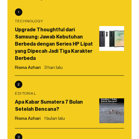
1
TECHNOLOGY
Upgrade Thoughtful dari
Samsung: Jawab Kebutuhan
Berbeda dengan Series HP Lipat
yang Dipecah Jadi Tiga Karakter
Berbeda
Risma Azhari
3 hari lalu
2
EDITORIAL
Apa Kabar Sumatera 7 Bulan
Setelah Bencana?
Risma Azhari
1 bulan lalu
3