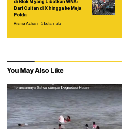
di Blok M yang Libatkan WNA:
Dari Cuitan di X hingga ke Meja
Polda
Risma Azhari
3 bulan lalu
You May Also Like