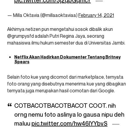
pic.twitter.com/3j2qpGqmcY
— Milla Oktavia (@millaaoktaviaa)
February 14, 2021
Akhirnya netizen pun mengetahui sosok dibalik akun
@grumpysfd adalah Putri Regina Jaya, seorang
mahasiswa ilmu hukum semester dua di Universitas Jambi.
Netflix Akan Hadirkan Dokumenter Tentang Britney
Spears
Selain foto kue yang dicomot dari marketplace, ternyata
foto orang yang disebutnya menerima kue yang dibagikan
ternyata juga merupakan hasil comotan dari Google.
COTBACOTBACOTBACOT COOT. nih
orng nemu foto aslinya lo gausa nipu deh
maluu
pic.twitter.com/hw46lYYbvS