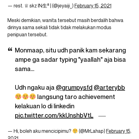
— rest. ♕︎ skz IN生⁸ | (@jeyaiji_)
February 15, 2021
Meski demikian, wanita tersebut masih berdalih bahwa
dirinya sama sekali tidak tidak melakukan modus
penipuan tersebut.
Monmaap, situ udh panik kam sekarang
ampe ga sadar typing "yaallah" aja bisa
sama…
Udh ngaku aja
@grumpysfd
@arterybb
langsung taro achievement
kelakuan lo di linkedin
pic.twitter.com/kkUnshbVtL
— Hi, boleh aku mencicipimu?
(@MrLahap)
February 15,
2021