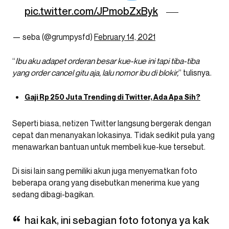
pic.twitter.com/JPmobZxByk
— seba (@grumpysfd)
February 14, 2021
“
Ibu aku adapet orderan besar kue-kue ini tapi tiba-tiba
yang order cancel gitu aja, lalu nomor ibu di blokir,
” tulisnya.
Gaji Rp 250 Juta Trending di Twitter, Ada Apa Sih?
Seperti biasa, netizen Twitter langsung bergerak dengan
cepat dan menanyakan lokasinya. Tidak sedikit pula yang
menawarkan bantuan untuk membeli kue-kue tersebut.
Di sisi lain sang pemiliki akun juga menyematkan foto
beberapa orang yang disebutkan menerima kue yang
sedang dibagi-bagikan.
hai kak, ini sebagian foto fotonya ya kak