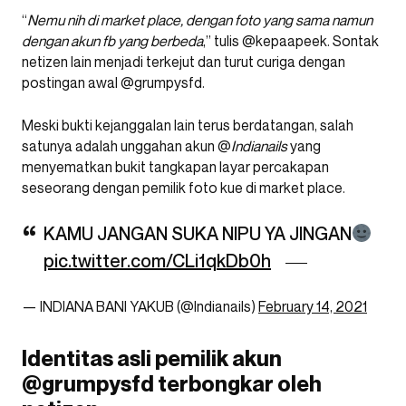
“
Nemu nih di market place, dengan foto yang sama namun
dengan akun fb yang berbeda
,” tulis @kepaapeek. Sontak
netizen lain menjadi terkejut dan turut curiga dengan
postingan awal @grumpysfd.
Meski bukti kejanggalan lain terus berdatangan, salah
satunya adalah unggahan akun @
Indianails
yang
menyematkan bukit tangkapan layar percakapan
seseorang dengan pemilik foto kue di market place.
KAMU JANGAN SUKA NIPU YA JINGAN
pic.twitter.com/CLi1qkDb0h
— INDIANA BANI YAKUB (@Indianails)
February 14, 2021
Identitas asli pemilik akun
@grumpysfd terbongkar oleh