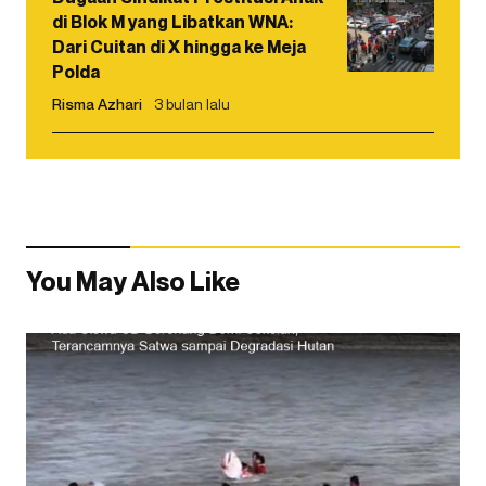
di Blok M yang Libatkan WNA:
Dari Cuitan di X hingga ke Meja
Polda
Risma Azhari
3 bulan lalu
You May Also Like