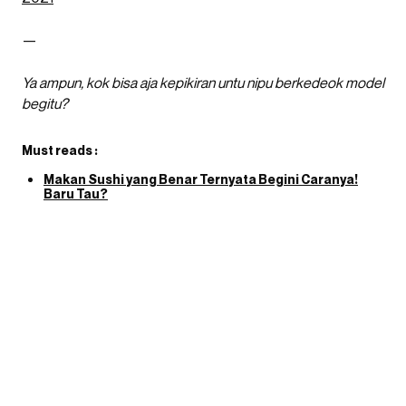
—
Ya ampun, kok bisa aja kepikiran untu nipu berkedeok model
begitu?
Must reads :
Makan Sushi yang Benar Ternyata Begini Caranya!
Baru Tau?