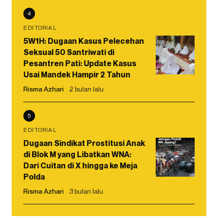
4
EDITORIAL
5W1H: Dugaan Kasus Pelecehan
Seksual 50 Santriwati di
Pesantren Pati: Update Kasus
Usai Mandek Hampir 2 Tahun
Risma Azhari
2 bulan lalu
5
EDITORIAL
Dugaan Sindikat Prostitusi Anak
di Blok M yang Libatkan WNA:
Dari Cuitan di X hingga ke Meja
Polda
Risma Azhari
3 bulan lalu