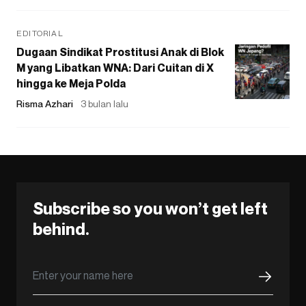
EDITORIAL
Dugaan Sindikat Prostitusi Anak di Blok
M yang Libatkan WNA: Dari Cuitan di X
hingga ke Meja Polda
Risma Azhari
3 bulan lalu
Subscribe so you won’t get left
behind.