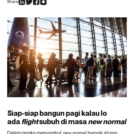
Share
Siap-siap bangun pagi kalau lo
ada
flight
subuh di masa
new normal
Dalam rangka menyambut
new normal
, banyak aturan