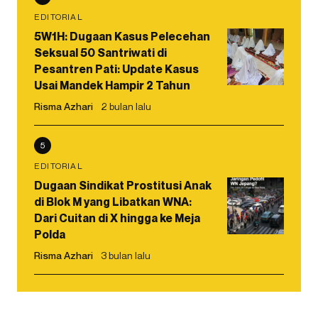
EDITORIAL
5W1H: Dugaan Kasus Pelecehan
Seksual 50 Santriwati di
Pesantren Pati: Update Kasus
Usai Mandek Hampir 2 Tahun
Risma Azhari
2 bulan lalu
5
EDITORIAL
Dugaan Sindikat Prostitusi Anak
di Blok M yang Libatkan WNA:
Dari Cuitan di X hingga ke Meja
Polda
Risma Azhari
3 bulan lalu