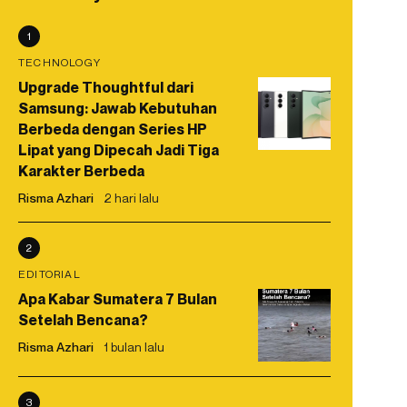
1
TECHNOLOGY
Upgrade Thoughtful dari
Samsung: Jawab Kebutuhan
Berbeda dengan Series HP
Lipat yang Dipecah Jadi Tiga
Karakter Berbeda
Risma Azhari
2 hari lalu
2
EDITORIAL
Apa Kabar Sumatera 7 Bulan
Setelah Bencana?
Risma Azhari
1 bulan lalu
3