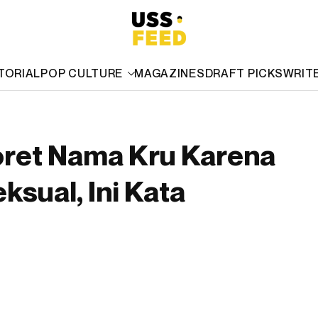
TORIAL
POP CULTURE
MAGAZINES
DRAFT PICKS
WRIT
oret Nama Kru Karena
sual, Ini Kata