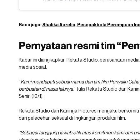
Baca juga:
Shalika Aurelia, Pesepakbola Perempuan Ind
Pernyataan resmi tim “Pen
Kabar ini diungkapkan Rekata Studio, perusahaan media 
media sosial.
“
Kami mendapati sebuah nama dari tim film Penyalin Cahay
perbuatan di masa lalunya
,” tulis Rekata Studio dan Kan
Senin (10/1).
Rekata Studio dan Kaninga Pictures mengaku berkomi
dari pelecehan seksual di lingkungan produksi film.
“Sebagai tanggung jawab etik atas komitmen kami dan u
akan terjadi setelahnya, kami memutuskan untuk menghapus