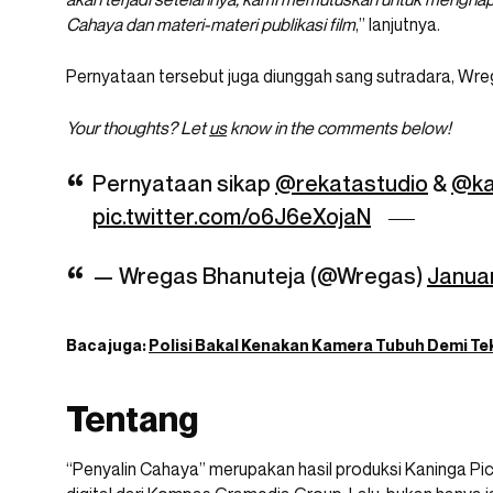
Cahaya dan materi-materi publikasi film
,” lanjutnya.
Pernyataan tersebut juga diunggah sang sutradara, Wre
Your thoughts? Let
us
know in the comments below!
Pernyataan sikap
@rekatastudio
&
@ka
pic.twitter.com/o6J6eXojaN
— Wregas Bhanuteja (@Wregas)
Januar
Baca juga:
Polisi Bakal Kenakan Kamera Tubuh Demi Te
Tentang
“Penyalin Cahaya” merupakan hasil produksi Kaninga Pi