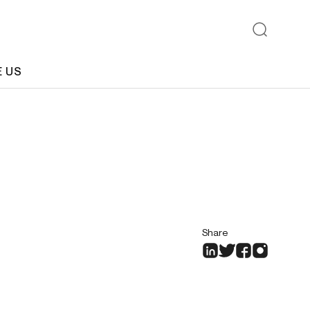
E US
Share