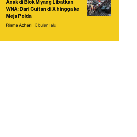
Anak di Blok M yang Libatkan
WNA: Dari Cuitan di X hingga ke
Meja Polda
Risma Azhari
3 bulan lalu