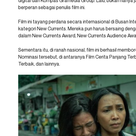
digital dari Kompas Gramedia Group. Lalu, bukan hanya 
berperan sebagai penulis film ini.
Film ini tayang perdana secara internasional di Busan Int
kategori New Currents. Mereka pun harus bersaing dengan
dalam New Currents Award, New Currents Audience Awa
Sementara itu, di ranah nasional, film ini berhasil membor
Nominasi tersebut, di antaranya Film Cerita Panjang Terb
Terbaik, dan lainnya.