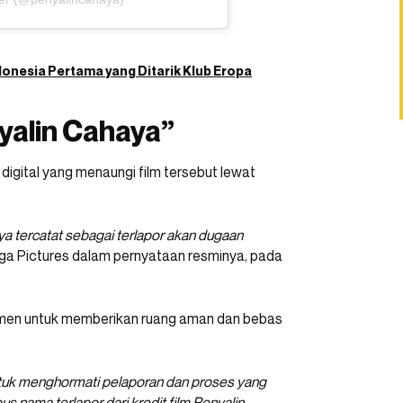
onesia Pertama yang Ditarik Klub Eropa
yalin Cahaya”
digital yang menaungi film tersebut lewat
a tercatat sebagai terlapor akan dugaan
inga Pictures dalam pernyataan resminya, pada
tmen untuk memberikan ruang aman dan bebas
ntuk menghormati pelaporan dan proses yang
 nama terlapor dari kredit film Penyalin