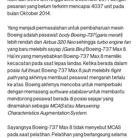
pesanan yang belum terkirim mencapai 4037 unit pada
bulan Oktober 2014.
Yang menjadi permasalahan untuk pembaharuan mesin
Boeing adalah pesawat
body
Boeing-737
(
garis merah
)
lebih rendah dari
Airbus 320 Neo
sehingga
turbo engine fan
yang baru melebihi sayap
(Garis Biru)
Boeing-737 Max 8.
Hal ini yang menyebabkan Boeing-737 Max 8 memiliki
kecacatan pada saat lepas landas. Ketika berada dalam
posisi
full thrust
, Boeing-737 Max 8 jauh melebihi
flight
path
yang akhirnya membuat pesawat mengarah terlalu
ke atas. Boeing akhirnya mencoba untuk memperbaiki
dengan memasang
software stabilizer
untuk membantu
mendorong pesawat berada di posisi sejajar yang
dinamakan sebagai
MCAS
atau
Manuvering
Characteristics Augmentation System
.
Sayangnya Boeing-737 Max 8 tidak menyebut MCAS
pada saat pelatihan. Pelatihan yang berlangsung selama