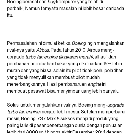
Boeing berasal dari
bug
komputer yang telah di
perbaiki, Namun ternyata masalah ini lebih besar daripada
itu.
Permasalahan ini dimulai ketika
Boeing
ingin mengalahkan
rival-nya yaitu
Airbus
. Pada tahun 2010, Airbus meng-
upgrade
turbo fan engine (lingkaran merah),
alhasil dari
pembaharuan ini bahan bakar yang dikeluarkan 15% lebih
murah dari yang biasa, selain itu pilot tidak perlu pelatihan
yang tidak menyulitkan membuat pilot mudah
menerbangkannya. Hasil pembaharuan
engine
ini
membuat pesawat bisa menyimpan uang lebih banyak.
Solusi untuk mengalahkan rivalnya, Boeing meng-
upgrade
turbo fan engine
menjadi lebih besar. Setelah memperbarui
mesin, Boeing-737 Max 8 sukses menjadi produk yang
paling laris di pasar penerbangan dunia dengan penjualan
lebih dari 8000 unit hingga akhir Desember 2014 dengan