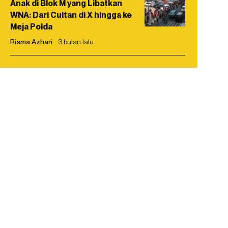
Anak di Blok M yang Libatkan
WNA: Dari Cuitan di X hingga ke
Meja Polda
Risma Azhari
3 bulan lalu