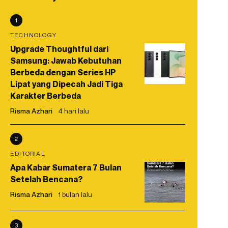
1
TECHNOLOGY
Upgrade Thoughtful dari
Samsung: Jawab Kebutuhan
Berbeda dengan Series HP
Lipat yang Dipecah Jadi Tiga
Karakter Berbeda
Risma Azhari
4 hari lalu
2
EDITORIAL
Apa Kabar Sumatera 7 Bulan
Setelah Bencana?
Risma Azhari
1 bulan lalu
3