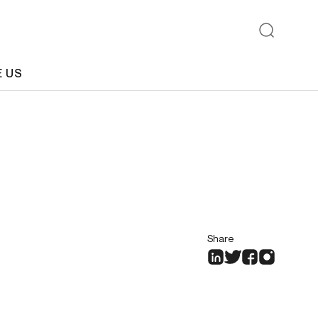
E US
Share