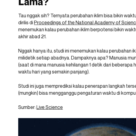
Lama?
Tau nggak sih? Ternyata perubahan iklim bisa bikin waktu
dirilis di
Proceedings of the National Academy of Scienc
menemukan kalau perubahan iklim berpotensi bikin wakt
akhir abad 21.
Nggak hanya itu, studi ini menemukan kalau perubahan ikl
milidetik setiap abadnya. Dampaknya apa? Manusia mun
(saat di mana manusia kehilangan 1 detik dari beberap
waktu hari yang semakin panjang).
Studi ini juga memprediksi kalau penerapan langkah ter
(mungkin) bisa mengganggu pengaturan waktu di kompu
Sumber:
Live Science