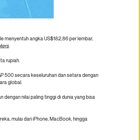
e menyentuh angka US$182,86 per lembar,
ters
.
ta rupiah.
m S&P 500 secara keseluruhan dan setara dengan
ra global.
engan nilai paling tinggi di dunia yang bisa
eka, mulai dari iPhone, MacBook, hingga