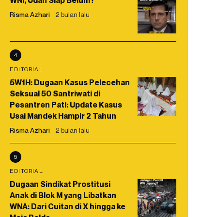
WNI, Udah Siap Belum?
Risma Azhari
2 bulan lalu
4
EDITORIAL
5W1H: Dugaan Kasus Pelecehan
Seksual 50 Santriwati di
Pesantren Pati: Update Kasus
Usai Mandek Hampir 2 Tahun
Risma Azhari
2 bulan lalu
5
EDITORIAL
Dugaan Sindikat Prostitusi
Anak di Blok M yang Libatkan
WNA: Dari Cuitan di X hingga ke