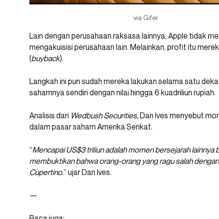
via Gifer
Lain dengan perusahaan raksasa lainnya, Apple tidak m
mengakuisisi perusahaan lain. Melainkan, profit itu mer
(
buyback
).
Langkah ini pun sudah mereka lakukan selama satu dekad
sahamnya sendiri dengan nilai hingga 6 kuadriliun rupiah.
Analisis dari
Wedbush Securities,
Dan Ives menyebut mom
dalam pasar saham Amerika Serikat.
“
Mencapai US$3 triliun adalah momen bersejarah lainnya 
membuktikan bahwa orang-orang yang ragu salah dengan k
Cupertino.
” ujar Dan Ives.
—
Baca juga: