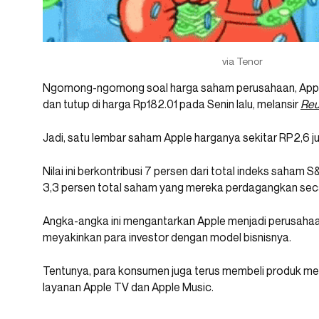
via Tenor
Ngomong-ngomong soal harga saham perusahaan, Appl
dan tutup di harga Rp182.01 pada Senin lalu, melansir
Reu
Jadi, satu lembar saham Apple harganya sekitar RP2,6 ju
Nilai ini berkontribusi 7 persen dari total indeks saha
3,3 persen total saham yang mereka perdagangkan seca
Angka-angka ini mengantarkan Apple menjadi perusahaan d
meyakinkan para investor dengan model bisnisnya.
Tentunya, para konsumen juga terus membeli produk mer
layanan Apple TV dan Apple Music.