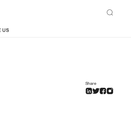
E US
Share