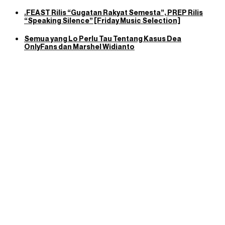
.FEAST Rilis “Gugatan Rakyat Semesta”, PREP Rilis
“Speaking Silence” [Friday Music Selection]
Semua yang Lo Perlu Tau Tentang Kasus Dea
OnlyFans dan Marshel Widianto