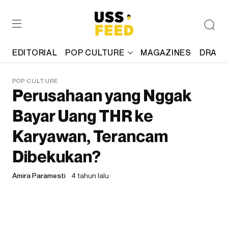
EDITORIAL
POP CULTURE
MAGAZINES
DRAFT
POP CULTURE
Perusahaan yang Nggak
Bayar Uang THR ke
Karyawan, Terancam
Dibekukan?
Amira Paramesti
4 tahun lalu