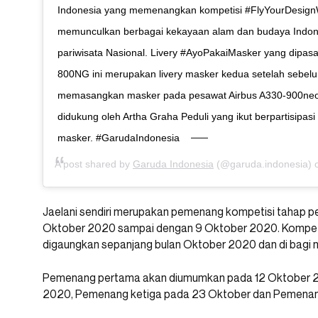
Indonesia yang memenangkan kompetisi #FlyYourDesignW
memunculkan berbagai kekayaan alam dan budaya Indon
pariwisata Nasional. Livery #AyoPakaiMasker yang dipas
800NG ini merupakan livery masker kedua setelah sebel
memasangkan masker pada pesawat Airbus A330-900neo. P
didukung oleh Artha Graha Peduli yang ikut berpartisip
masker. #GarudaIndonesia
A post shared by
Garuda Indonesia
(@garuda.indonesia)
Jaelani sendiri merupakan pemenang kompetisi tahap p
Oktober 2020 sampai dengan 9 Oktober 2020. Kompetisi
digaungkan sepanjang bulan Oktober 2020 dan di bagi m
Pemenang pertama akan diumumkan pada 12 Oktober 
2020, Pemenang ketiga pada 23 Oktober dan Pemena