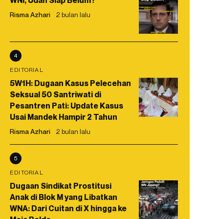
WNI, Udah Siap Belum?
Risma Azhari
2 bulan lalu
4
EDITORIAL
5W1H: Dugaan Kasus Pelecehan
Seksual 50 Santriwati di
Pesantren Pati: Update Kasus
Usai Mandek Hampir 2 Tahun
Risma Azhari
2 bulan lalu
5
EDITORIAL
Dugaan Sindikat Prostitusi
Anak di Blok M yang Libatkan
WNA: Dari Cuitan di X hingga ke