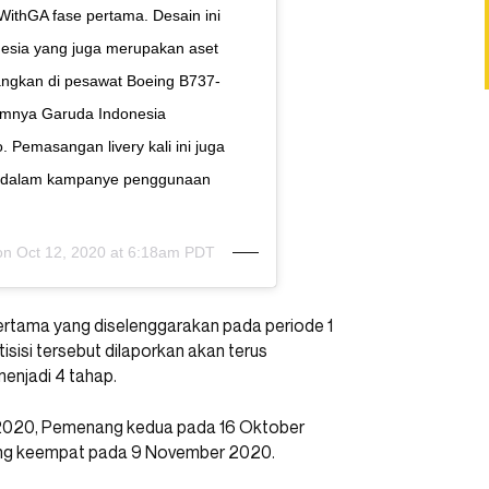
ithGA fase pertama. Desain ini
esia yang juga merupakan aset
angkan di pesawat Boeing B737-
umnya Garuda Indonesia
emasangan livery kali ini juga
asi dalam kampanye penggunaan
 on
Oct 12, 2020 at 6:18am PDT
ertama yang diselenggarakan pada periode 1
si tersebut dilaporkan akan terus
enjadi 4 tahap.
2020, Pemenang kedua pada 16 Oktober
ng keempat pada 9 November 2020.