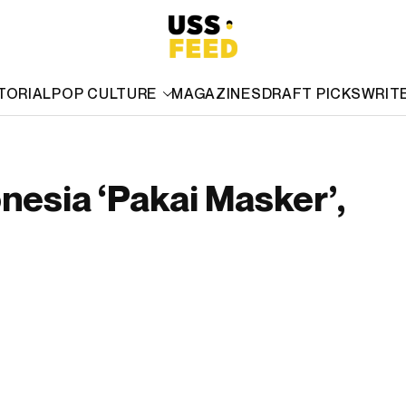
TORIAL
POP CULTURE
MAGAZINES
DRAFT PICKS
WRIT
esia ‘Pakai Masker’,