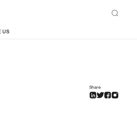
E US
Share