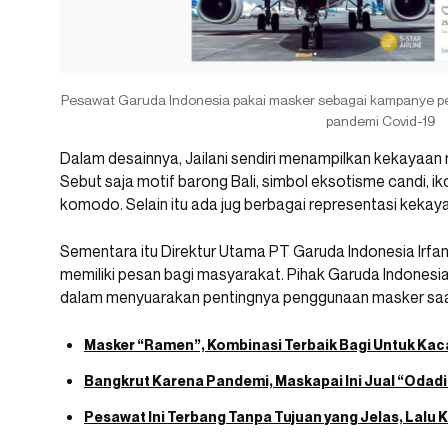
Pesawat Garuda Indonesia pakai masker sebagai kampanye p
pandemi Covid-19
Dalam desainnya, Jailani sendiri menampilkan kekayaan
Sebut saja motif barong Bali, simbol eksotisme candi, ik
komodo. Selain itu ada jug berbagai representasi kekay
Sementara itu Direktur Utama PT Garuda Indonesia Irfa
memiliki pesan bagi masyarakat. Pihak Garuda Indonesi
dalam menyuarakan pentingnya penggunaan masker saa
Masker “Ramen”, Kombinasi Terbaik Bagi Untuk K
Bangkrut Karena Pandemi, Maskapai Ini Jual “Odad
Pesawat Ini Terbang Tanpa Tujuan yang Jelas, Lal