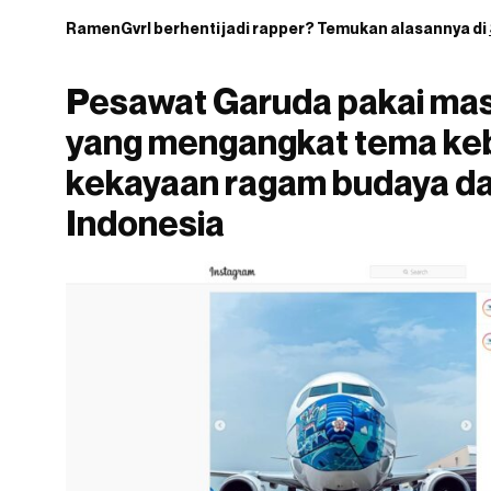
RamenGvrl
berhenti jadi rapper? Temukan alasannya di
Pesawat Garuda pakai mas
yang mengangkat tema ke
kekayaan ragam budaya d
Indonesia