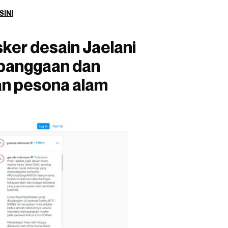
SINI
ker desain Jaelani
banggaan dan
an pesona alam