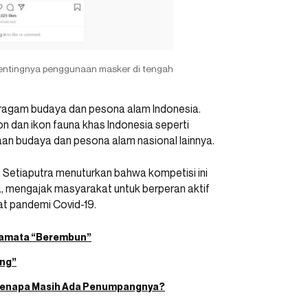
entingnya penggunaan masker di tengah
 ragam budaya dan pesona alam Indonesia.
on dan ikon fauna khas Indonesia seperti
aan budaya dan pesona alam nasional lainnya.
n Setiaputra menuturkan bahwa kompetisi ini
a, mengajak masyarakat untuk berperan aktif
t pandemi Covid-19.
acamata “Berembun”
ing”
u Kenapa Masih Ada Penumpangnya?