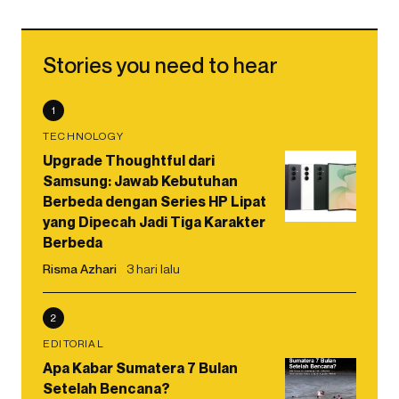
Stories you need to hear
1
TECHNOLOGY
Upgrade Thoughtful dari
Samsung: Jawab Kebutuhan
Berbeda dengan Series HP Lipat
yang Dipecah Jadi Tiga Karakter
Berbeda
Risma Azhari
3 hari lalu
2
EDITORIAL
Apa Kabar Sumatera 7 Bulan
Setelah Bencana?