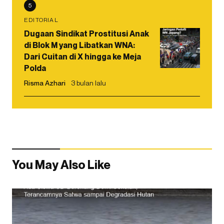
5
EDITORIAL
Dugaan Sindikat Prostitusi Anak
di Blok M yang Libatkan WNA:
Dari Cuitan di X hingga ke Meja
Polda
Risma Azhari
3 bulan lalu
You May Also Like