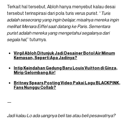
Terkait hal tersebut, Abloh hanya menyebut kalau desai
tersebut terinspirasi dari pola turis verus purist. “
Turis
adalah seseorang yang ingin belajar, misalnya mereka ingin
melihat Menara Eiffel saat datang ke Paris. Sementara
purist adalah mereka yang mengetahui segalanya dari
segala hal,
” tuturnya.
Virgil Abloh Ditunjuk Jadi Desainer Botol Air Minum
Kemasan, Seperti Apa Jadinya?
Intip Keindahan Gedung Baru Louis Vuitton di Ginza,
Mirip Gelombang Air!
Britney Spears Posting Video Pakai Lagu BLACKPINK,
Fans Nunggu Collab?
—
Jadi kalau Lo ada uangnya beli tas atau beli pesawatnya?