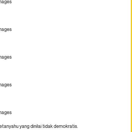
Images
Images
Images
Images
Images
etanyahu yang dinilai tidak demokratis.