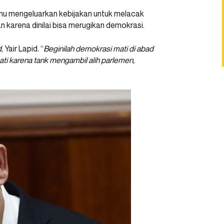
hu mengeluarkan kebijakan untuk melacak
 karena dinilai bisa merugikan demokrasi.
d
, Yair Lapid. “
Beginilah demokrasi mati di abad
ti karena tank mengambil alih parlemen,