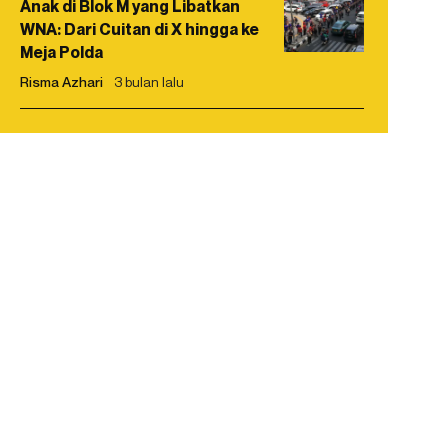
Anak di Blok M yang Libatkan
WNA: Dari Cuitan di X hingga ke
Meja Polda
Risma Azhari
3 bulan lalu