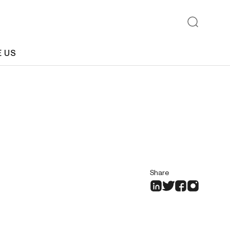
E US
Share