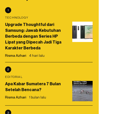
1
TECHNOLOGY
Upgrade Thoughtful dari
Samsung: Jawab Kebutuhan
Berbeda dengan Series HP
Lipat yang Dipecah Jadi Tiga
Karakter Berbeda
Risma Azhari
4 hari lalu
2
EDITORIAL
Apa Kabar Sumatera 7 Bulan
Setelah Bencana?
Risma Azhari
1 bulan lalu
3